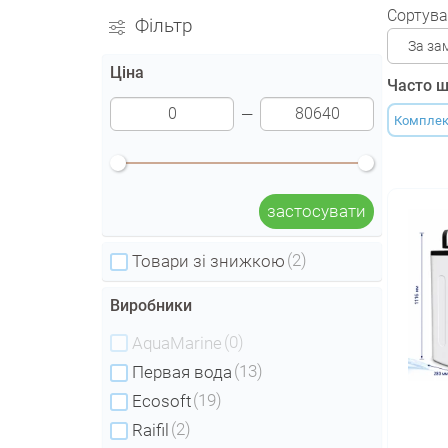
Сортува
Фільтр
За за
Ціна
Часто ш
Комплекс
застосувати
(2)
Товари зі знижкою
Виробники
(0)
AquaMarine
(13)
Первая вода
(19)
Ecosoft
(2)
Raifil