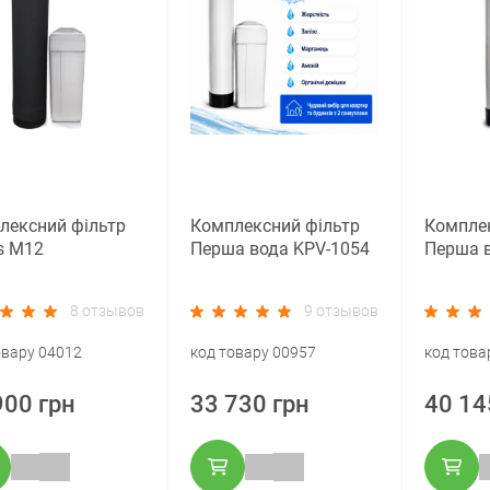
лексний фільтр
Комплексний фільтр
Комплек
s M12
Перша вода KPV-1054
Перша в
8 отзывов
9 отзывов
овару 04012
код товару 00957
код това
900 грн
33 730 грн
40 14