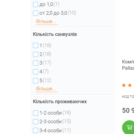
(1)
до 1,0
(10)
от 2,0 до 3,0
більше...
Кількість санвузлів
(18)
1
(18)
2
Комп
(17)
3
Palla
(7)
4
(12)
5
більше...
код т
Кількість проживаючих
50 
(18)
1-2 особи
(15)
2-3 особи
(11)
3-4 особи