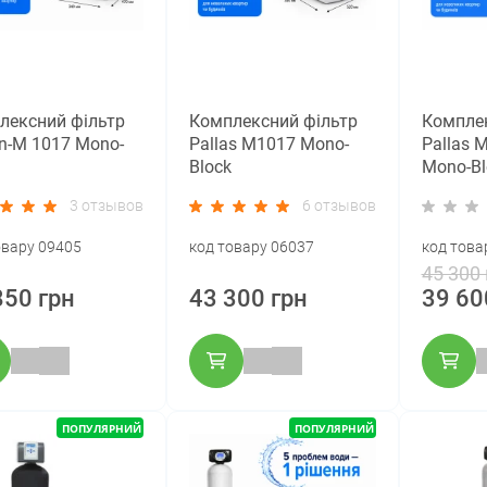
лексний фільтр
Комплексний фільтр
Комплек
rn-M 1017 Mono-
Pallas М1017 Mono-
Pallas 
Block
Mono-Bl
3 отзывов
6 отзывов
овару 09405
код товару 06037
код това
45 300 
850 грн
43 300 грн
39 60
ПОПУЛЯРНИЙ
ПОПУЛЯРНИЙ