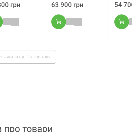
800 грн
63 900 грн
54 70
нтажити ще 15 товарів
в про товари