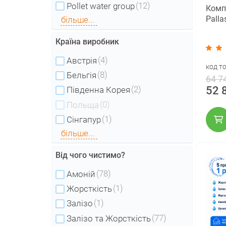
(12)
Pollet water group
Комп
Palla
більше...
Країна виробник
(4)
Австрія
код т
(8)
Бельгія
64 7
52 
(2)
Південна Корея
(0)
Польща
(1)
Сінгапур
більше...
Від чого чистимо?
(78)
Амоній
(1)
Жорсткість
(1)
Залізо
(77)
Залізо та Жорсткість