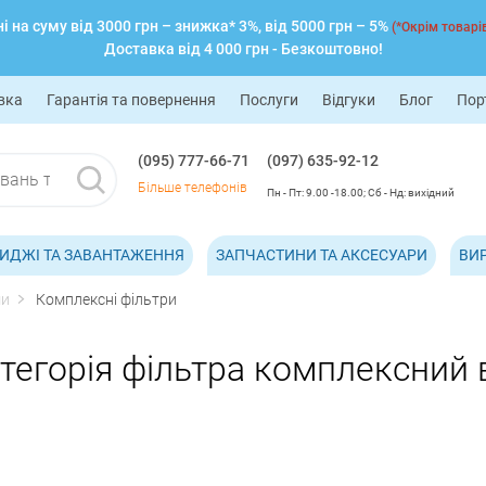
 на суму від 3000 грн – знижка* 3%, від 5000 грн – 5%
(*Окрім товарів
Доставка від 4 000 грн - Безкоштовно!
вка
Гарантія та повернення
Послуги
Відгуки
Блог
Пор
(095) 777-66-71
(097) 635-92-12
Більше телефонів
Пн - Пт: 9.00 -18.00; Сб - Нд: вихідний
ИДЖІ ТА ЗАВАНТАЖЕННЯ
ЗАПЧАСТИНИ ТА АКСЕСУАРИ
ВИ
ми
Комплексні фільтри
тегорія фільтра комплексний в