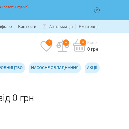
 Ecosoft, Organic)
тфоліо
Контакти
Авторизація
Реєстрація
Кошик
0
0
0
0 грн
РОБНИЦТВО
НАСОСНЕ ОБЛАДНАННЯ
АКЦІЇ
ід 0 грн