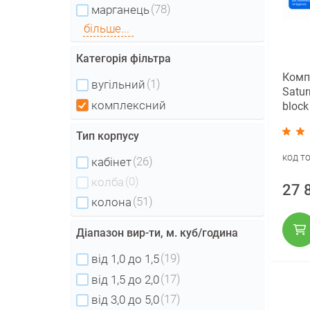
(78)
марганець
більше...
Категорія фільтра
Комп
(1)
вугільний
Satu
комплексний
block
Тип корпусу
код т
(26)
кабінет
(0)
колба
27 
(51)
колона
Діапазон вир-ти, м. куб/година
(19)
від 1,0 до 1,5
(17)
від 1,5 до 2,0
(17)
від 3,0 до 5,0