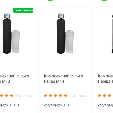
ПОПУЛЯРНИЙ
лексний фільтр
Комплексний фільтр
Комплек
s M13
Pallas M14
Перша в
2 отзывов
1 отзывов
овару 04013
код товару 04014
код това