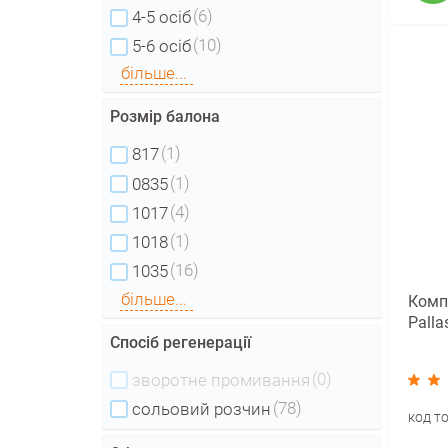
(6)
4-5 осіб
(10)
5-6 осіб
більше...
Розмір балона
(1)
817
(1)
0835
(4)
1017
(1)
1018
(16)
1035
більше...
Комп
Palla
Спосіб регенерації
(0)
зворотне промивання
(78)
сольовий розчин
код т