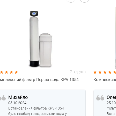
7 відгуків
мплексний фільтр Перша вода KPV-1354
Комплексни
Михайло
Оле
03.10.2024
25.10
Встановлення фільтра KPV-1354
Фільт
було необхідністю, оскільки вода у
Встан