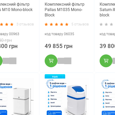
лексний фільтр
Комплексний фільтр
Комплек
s M10 Mono-block
Pallas М1035 Mono-
Saturn-
Block
block
3 отзывов
5 отзывов
овару 00963
код товару 06035
код това
40 грн
800 грн
49 855 грн
39 80
ТОП