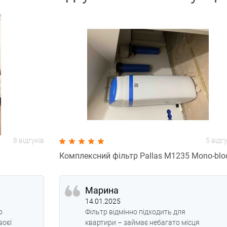
8 відгуків
5 відг
Комплексний фільтр Pallas М1235 Mono-blo
Марина
14.01.2025
р
Фільтр відмінно підходить для
воєї
квартири – займає небагато місця