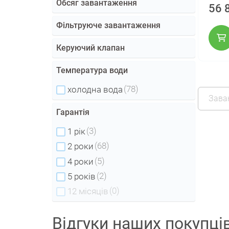
Обсяг завантаження
56 
Фільтруюче завантаження
Керуючий клапан
Температура води
(78)
холодна вода
Зава
Гарантія
(3)
1 рік
(68)
2 роки
(5)
4 роки
(2)
5 років
(0)
12 місяців
Відгуки наших покупці