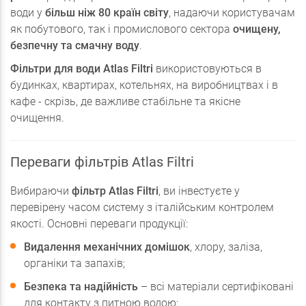
води у
більш ніж 80 країн світу
, надаючи користувачам
як побутового, так і промислового сектора
очищену,
безпечну та смачну воду
.
Фільтри для води Atlas Filtri
використовуються в
будинках, квартирах, котельнях, на виробництвах і в
кафе - скрізь, де важливе стабільне та якісне
очищення.
Переваги фільтрів Atlas Filtri
Вибираючи
фільтр Atlas Filtri
, ви інвестуєте у
перевірену часом систему з італійським контролем
якості. Основні переваги продукції:
Видалення механічних домішок
, хлору, заліза,
органіки та запахів;
Безпека та надійність
– всі матеріали сертифіковані
для контакту з питною водою;