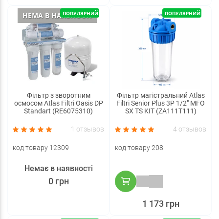
ПОПУЛЯРНИЙ
ПОПУЛЯРНИЙ
НЕМА В НАЯВНОСТІ
Фільтр з зворотним
Фільтр магістральний Atlas
осмосом Atlas Filtri Oasis DP
Filtri Senior Plus 3P 1/2" MFO
Standart (RE6075310)
SX TS KIT (ZA111T111)
1 отзывов
4 отзывов
код товару 12309
код товару 208
Немає в наявності
0 грн
1 173 грн