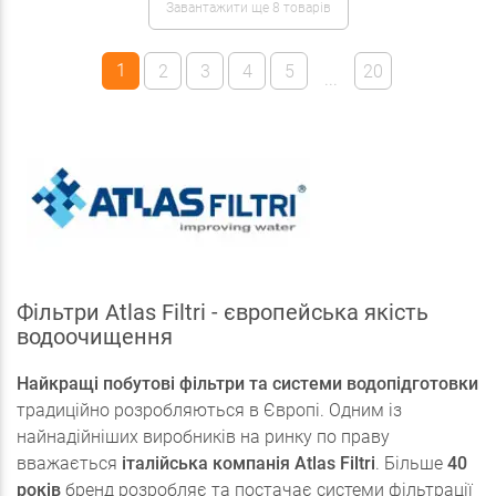
Завантажити ще 8 товарів
1
2
3
4
5
20
...
Фільтри Atlas Filtri - європейська якість
водоочищення
Найкращі побутові фільтри та системи водопідготовки
традиційно розробляються в Європі. Одним із
найнадійніших виробників на ринку по праву
вважається
італійська компанія Atlas Filtri
. Більше
40
років
бренд розробляє та постачає системи фільтрації