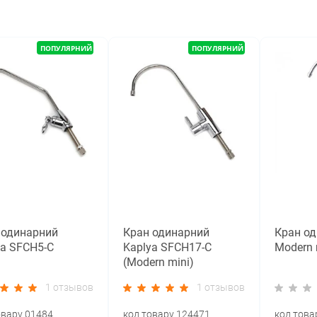
ПОПУЛЯРНИЙ
ПОПУЛЯРНИЙ
 одинарний
Кран одинарний
Кран о
ya SFCH5-C
Kaplya SFCH17-C
Modern 
(Modern mini)
1 отзывов
1 отзывов
овару 01484
код товару 124471
код това