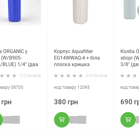
а ORGANIC у
Корпус Aquafilter
Колба O
 (W/B905-
EG14WWAQ-4 + біла
зборі (
/BLUE) 1/4" (два
плоска кришка
3/8" (дв
ві ущільнювачі)
ущільню
0 отзывов
0 отзывов
овару 08705
код товару 12093
код това
 грн
380 грн
690 г