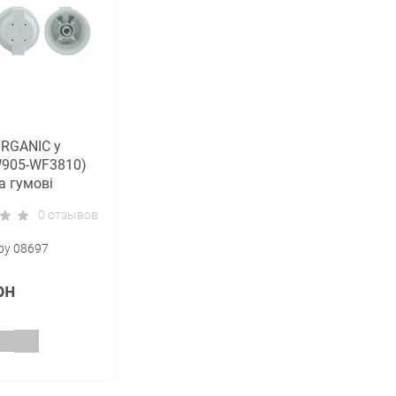
RGANIC у
W905-WF3810)
а гумові
вачі)
0 отзывов
ру 08697
рн