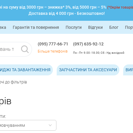
 на суму від 3000 грн – знижка* 3%, від 5000 грн – 5%
(*Окрім товарів
Доставка від 4 000 грн - Безкоштовно!
вка
Гарантія та повернення
Послуги
Відгуки
Блог
Пор
(095) 777-66-71
(097) 635-92-12
Більше телефонів
Пн - Пт: 9.00 -18.00; Сб - Нд: вихідний
ИДЖІ ТА ЗАВАНТАЖЕННЯ
ЗАПЧАСТИНИ ТА АКСЕСУАРИ
ВИ
і до фільтрів
рів
ти:
мовчуванням