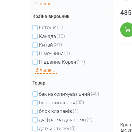
більше...
485
Країна виробник
(1)
Естонія
(10)
Канада
(31)
Китай
(1)
Німеччина
(27)
Південна Корея
більше...
Товар
(40)
бак накопичувальний
(35)
блок живлення
(1)
блок клапанів
(4)
діафрагма для помп
Кран 
(8)
датчик тиску
АК-2