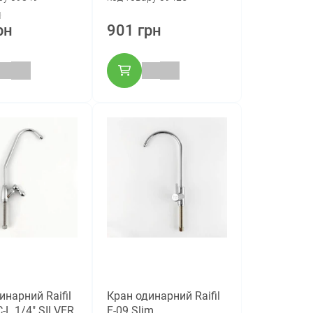
н
рн
901 грн
инарний Raifil
Кран одинарний Raifil
-L 1/4" SILVER
F-09 Slim