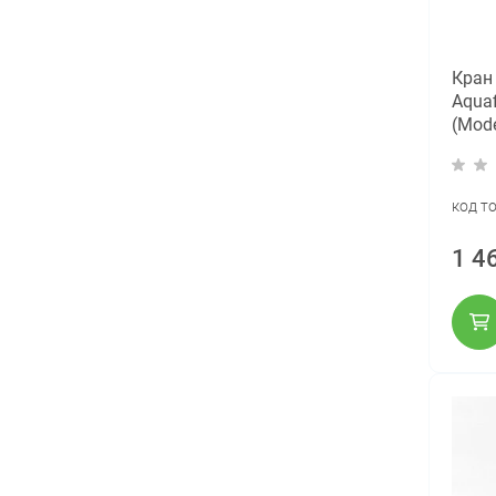
Кран
Aquaf
(Mode
код т
1 4