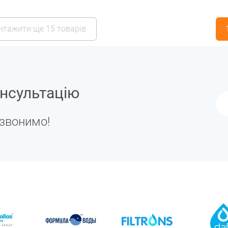
нтажити ще 15 товарів
нсультацію
дзвонимо!