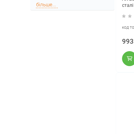
більше...
сталі
код т
993