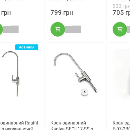
830 гр
 грн
799 грн
705 г
НОВИНКА
одинарний Raaifil
Кран одинарний
Кран од
0 з нержавіючої
Kaplya SFCH17-SS з
F-07-2BC