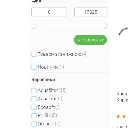
Ціна
застосувати
(4)
Товари зі знижкою
(2)
Новинки
Виробники
(15)
Aquafilter
Кран
(4)
AquaLine
Kapl
(7)
Ecosoft
(65)
Raifil
(1)
Organic
код т