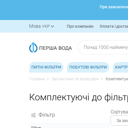
При замовленні
Мова
УКР
Про компанію
Оплата і доста
ПИТНІ ФІЛЬТРИ
ПОБУТОВІ ФІЛЬТРИ
КАРТР
Головна
Запчастини та аксесуари
Комплектуюч
Комплектуючі до фільт
Сортува
Фільтр
За за