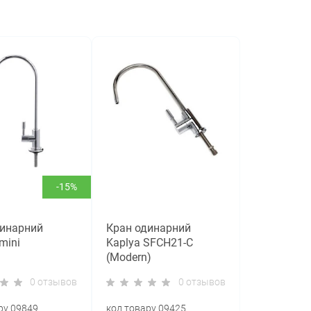
-15%
динарний
Кран одинарний
mini
Kaplya SFCH21-C
(Modern)
0 отзывов
0 отзывов
ру 09849
код товару 09425