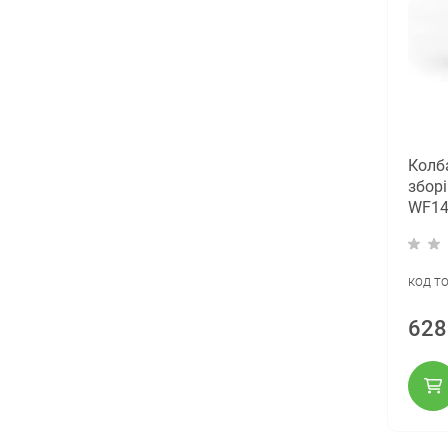
Колб
зборі
WF14
гумо
код т
628