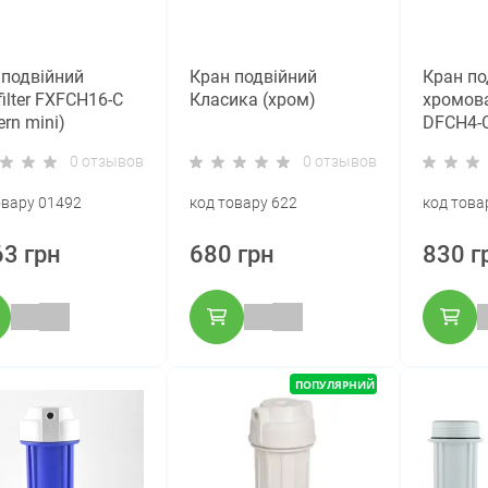
 подвійний
Кран подвійний
Кран по
ilter FXFCH16-C
Класика (хром)
хромова
rn mini)
DFCH4-
0 отзывов
0 отзывов
овару 01492
код товару 622
код това
63 грн
680 грн
830 г
ПОПУЛЯРНИЙ