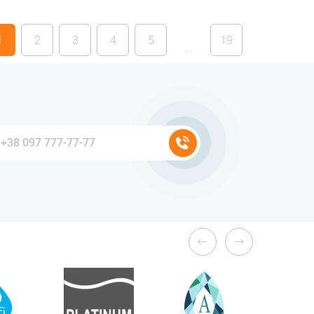
1
2
3
4
5
19
...