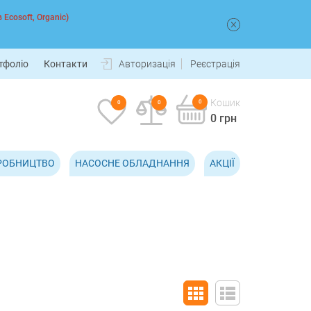
 Ecosoft, Organic)
тфоліо
Контакти
Авторизація
Реєстрація
Кошик
0
0
0
0 грн
РОБНИЦТВО
НАСОСНЕ ОБЛАДНАННЯ
АКЦІЇ