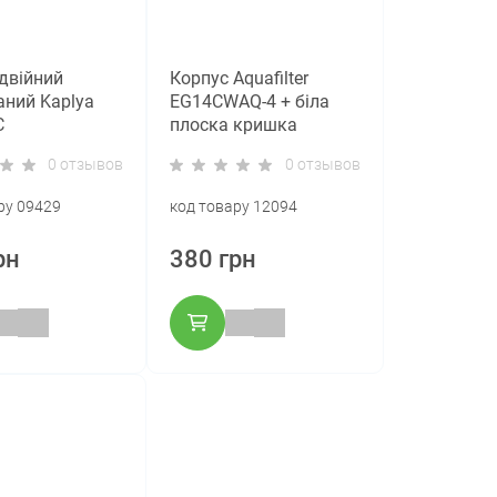
двійний
Корпус Aquafilter
ний Kaplya
EG14CWAQ-4 + біла
C
плоска кришка
0 отзывов
0 отзывов
ру 09429
код товару 12094
рн
380 грн