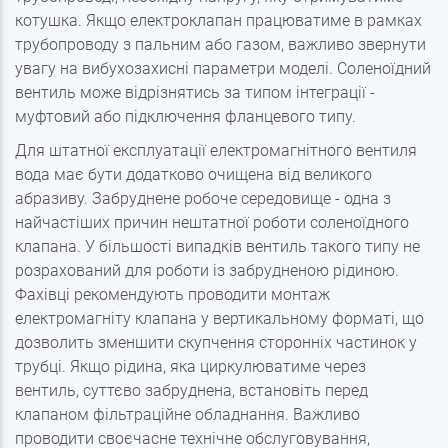
котушка
. Якщо електроклапан працюватиме в рамках
трубопроводу з пальним або газом, важливо звернути
увагу на вибухозахисні параметри моделі. Соленоїдний
вентиль може відрізнятись за типом інтеграції -
муфтовий або підключення фланцевого типу.
Для штатної експлуатації електромагнітного вентиля
вода
має бути додатково очищена від великого
абразиву. Забруднене робоче середовище - одна з
найчастіших причин нештатної роботи соленоїдного
клапана. У більшості випадків вентиль такого типу не
розрахований для роботи із забрудненою рідиною.
Фахівці рекомендують проводити монтаж
електромагніту клапана у вертикальному форматі, що
дозволить зменшити скупчення сторонніх частинок у
трубці. Якщо рідина, яка циркулюватиме через
вентиль, суттєво забруднена, встановіть перед
клапаном фільтраційне обладнання. Важливо
проводити своєчасне технічне обслуговування,