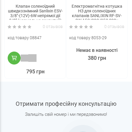
Клапан соленоїдний
Електромагнітна котушка
швидкознімний Sanlixin ESV-
НЗ для соленоїдних
3/8"-(12V)-6W непрямої дії
клапанів SANLIXIN RF-SV-
3/8" (нормально закритий)
2W-15C/20С/25С 220v
0 отзывов
0 отзывов
код товару 08847
код товару 8053-29
Немає в наявності
380 грн
795 грн
Отримати професійну консультацію
Залишіть свій номер і ми передзвонимо!