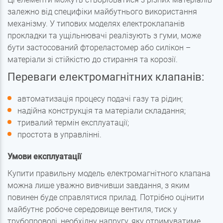
залежно від специфіки майбутнього використання
механізму. У типових моделях електроклапанів
прокладки та ущільнювачі реалізують з гуми, може
бути застосований фтореластомер або силікон –
матеріали зі стійкістю до стирання та корозії.
Переваги електромагнітних клапанів:
автоматизація процесу подачі газу та рідин;
надійна конструкція та матеріали складання;
тривалий термін експлуатації;
простота в управлінні.
Умови експлуатації
Купити правильну модель електромагнітного клапана
можна лише уважно вивчивши завдання, з яким
повинен буде справлятися прилад. Потрібно оцінити
майбутнє робоче середовище вентиля,
тиск
у
трубопроводі, необхідну напругу, яку отримуватиме