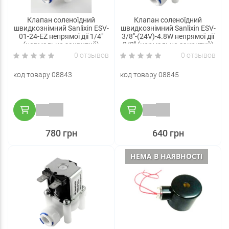
Клапан соленоїдний
Клапан соленоїдний
швидкознімний Sanlixin ESV-
швидкознімний Sanlixin ESV-
01-24-EZ непрямої дії 1/4"
3/8"-(24V)-4.8W непрямої дії
(нормально закритий)
3/8" (нормально закритий)
0 отзывов
0 отзывов
код товару 08843
код товару 08845
780 грн
640 грн
НЕМА В НАЯВНОСТІ