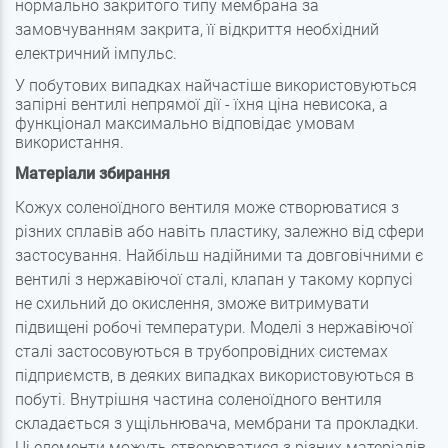
нормально закритого типу
мембрана
за
замовчуванням закрита, її відкриття необхідний
електричний імпульс.
У побутових випадках найчастіше використовуються
запірні вентилі непрямої дії - їхня ціна невисока, а
функціонал максимально відповідає умовам
використання.
Матеріали збирання
Кожух соленоїдного вентиля може створюватися з
різних сплавів або навіть пластику, залежно від сфери
застосування. Найбільш надійними та довговічними є
вентилі з нержавіючої сталі, клапан у такому корпусі
не схильний до окислення, зможе витримувати
підвищені робочі температури. Моделі з нержавіючої
сталі застосовуються в трубопровідних системах
підприємств, в деяких випадках використовуються в
побуті. Внутрішня частина соленоїдного вентиля
складається з ущільнювача, мембрани та прокладки.
Ці елементи можуть створюватися з різних матеріалів