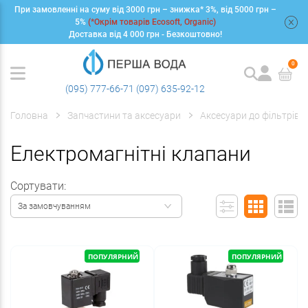
При замовленні на суму від 3000 грн – знижка* 3%, від 5000 грн –
+
5%
(*Окрім товарів Ecosoft, Organic)
Доставка від 4 000 грн - Безкоштовно!
0
(095) 777-66-71
(097) 635-92-12
Головна
Запчастини та аксесуари
Аксесуари до фільтрів
Електромагнітні клапани
Сортувати:
За замовчуванням
ПОПУЛЯРНИЙ
ПОПУЛЯРНИЙ