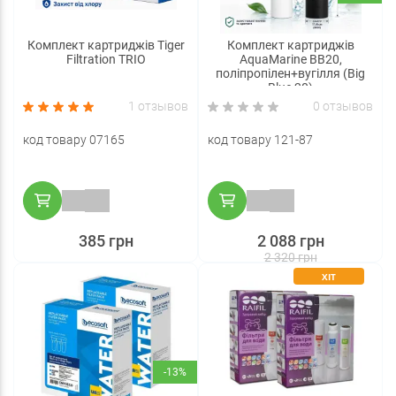
Комплект картриджів Tiger
Комплект картриджів
Filtration TRIO
AquaMarine BB20,
поліпропілен+вугілля (Big
Blue 20)
1 отзывов
0 отзывов
код товару 07165
код товару 121-87
385 грн
2 088 грн
2 320 грн
ХІТ
-13%