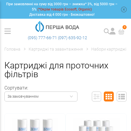
При замовленні на суму від 3000 грн – знижка* 3%, від 5000 грн –
+
5%
(*Окрім товарів Ecosoft, Organic)
Доставка від 4 000 грн - Безкоштовно!
0
(095) 777-66-71
(097) 635-92-12
Головна
Картриджі та завантаження
Набори картриджів
Картриджі для проточних
фільтрів
Сортувати:
За замовчуванням