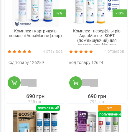
-9%
-13%
Комплект картриджів
Комплект передфільтрів
посилені AquaMarine (хлор)
AquaMarine - SOFT
(пом'якшуючий) для
проточного фільтра
4 отзывов
4 отзывов
код товару 126259
код товару 12624
690 грн
690 грн
765 грн
795 грн
ПОПУЛЯРНИЙ
ХІТ
ПОПУЛЯРНИЙ