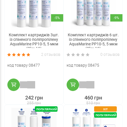
-5%
-9%
Комплект картриджів 3шт.
Комплект картриджів 6 шт.
із спіненого поліпропілену
із спіненого поліпропілену
AquaMarine PP10-5, 5 мкм
AquaMarine PP10-5, 5 мкм
(Slim 10)
(Slim 10)
2 отзывов
0 отзывов
код товару 08477
код товару 08475
242 грн
460 грн
255 грн
510 грн
ПОПУЛЯРНИЙ
ХІТ
ПОПУЛЯРНИЙ