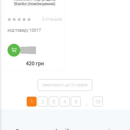
Stanko (пом'якшення)
0 отзывов
код товару 10017
420 грн
Завантажити ще 15 товарів
1
2
3
4
5
10
...