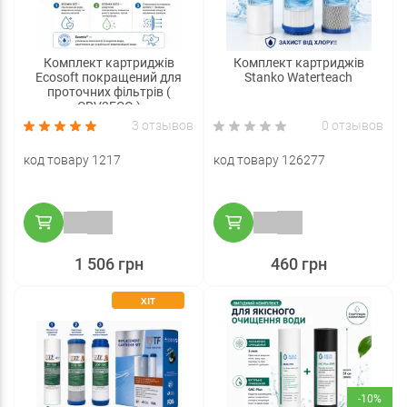
Комплект картриджів
Комплект картриджів
Ecosoft покращений для
Stanko Waterteach
проточних фільтрів (
CRV3ECO )
3 отзывов
0 отзывов
код товару 1217
код товару 126277
1 506 грн
460 грн
ХІТ
-10%