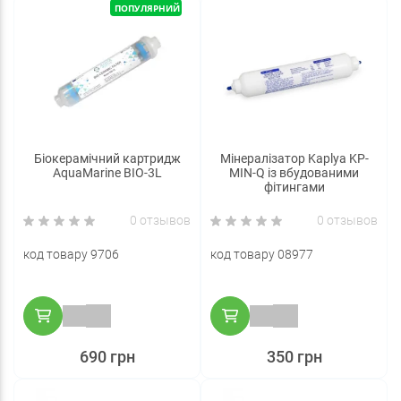
ПОПУЛЯРНИЙ
Біокерамічний картридж
Мінералізатор Kaplya KP-
AquaMarine BIO-3L
MIN-Q із вбудованими
фітингами
0 отзывов
0 отзывов
код товару 9706
код товару 08977
690 грн
350 грн