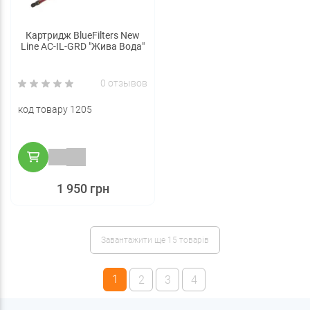
Картридж BlueFilters New
Line AC-IL-GRD "Жива Вода"
0 отзывов
код товару 1205
1 950 грн
Завантажити ще 15 товарів
1
2
3
4