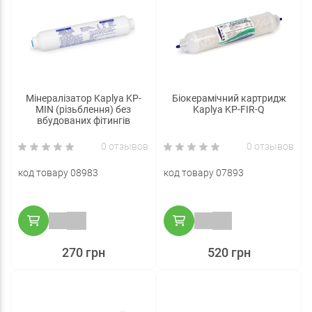
Мінералізатор Kaplya KP-
Біокерамічний картридж
MIN (різьблення) без
Kaplya KP-FIR-Q
вбудованих фітингів
0 отзывов
0 отзывов
код товару 08983
код товару 07893
270 грн
520 грн