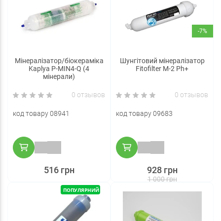
-7%
Мінералізатор/біокераміка
Шунгітовий мінералізатор
Kaplya P-MIN4-Q (4
Fitofilter M-2 Рh+
мінерали)
0 отзывов
0 отзывов
код товару 08941
код товару 09683
516 грн
928 грн
1 000 грн
ПОПУЛЯРНИЙ