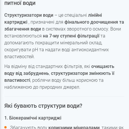
питної води
Структуризатори води
– це спеціальні
лінійні
картриджі
, призначені для
фінального доочищення та
збагачення води
в системах зворотного осмосу. Вони
встановлюються
на 7-му ступені фільтрації
та
допомагають покращити мінеральний склад,
скоригувати pH та надати воді антиоксидантних
властивостей.
На відміну від стандартних фільтрів, які
очищають
воду від забруднень
,
структуризатори змінюють її
властивості
, роблячи воду більш корисною та
наближеною до природних джерел.
Які бувають структури води?
1. Біокерамічні картриджі
Збагачують воду
корисними мінералами
, такими як