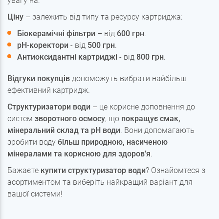
увагу на:
Ціну
– залежить від типу та ресурсу картриджа:
Біокерамічні фільтри
– від
600 грн
.
pH-коректори
- від
500 грн
.
Антиоксидантні картриджі
- від
800 грн
.
Відгуки покупців
допоможуть вибрати найбільш
ефективний картридж.
Структуризатори води
– це корисне доповнення до
систем
зворотного осмосу
, що
покращує смак,
мінеральний склад та pH води
. Вони допомагають
зробити воду
більш природною, насиченою
мінералами та корисною для здоров'я
.
Бажаєте
купити структуризатор води
? Ознайомтеся з
асортиментом та виберіть найкращий варіант для
вашої системи!