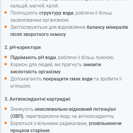
кальцій, магній, калій.
Поліпшують
структуру води
, роблячи її більш
засвоюваним організмом.
Застосовуються для відновлення
балансу мінералів
після зворотного осмосу
.
2. pH-коректори
Піднімають pH води
, роблячи її більш лужною.
Корисні для людей, які прагнуть
знизити
кислотність організму
.
Допомагають
покращити смак води
та зробити її
м'якшою.
3. Антиоксидантні картриджі
Знижують
окислювально-відновний потенціал
(ОВП)
, перетворюючи воду на антиоксидантну.
Борються з вільними радикалами,
уповільнюючи
процеси старіння
.