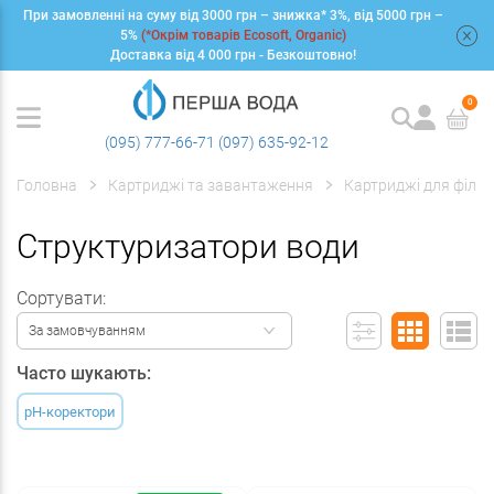
При замовленні на суму від 3000 грн – знижка* 3%, від 5000 грн –
+
5%
(*Окрім товарів Ecosoft, Organic)
Доставка від 4 000 грн - Безкоштовно!
0
(095) 777-66-71
(097) 635-92-12
Головна
Картриджі та завантаження
Картриджі для фільт
Структуризатори води
Сортувати:
За замовчуванням
Часто шукають:
pH-коректори