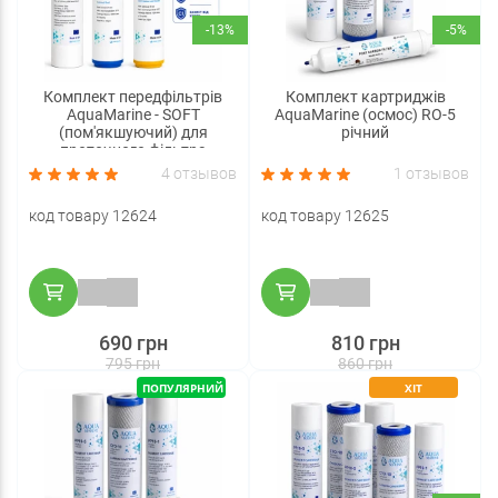
-13%
-5%
Комплект передфільтрів
Комплект картриджів
AquaMarine - SOFT
AquaMarine (осмос) RO-5
(пом'якшуючий) для
річний
проточного фільтра
4 отзывов
1 отзывов
код товару 12624
код товару 12625
690 грн
810 грн
795 грн
860 грн
ПОПУЛЯРНИЙ
ХІТ