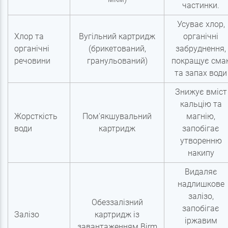
частинки.
Усуває хлор,
Хлор та
Вугільний картридж
органічні
органічні
(брикетований,
забруднення,
речовини
гранульований)
покращує сма
та запах води
Знижує вміст
кальцію та
Жорсткість
Пом'якшувальний
магнію,
води
картридж
запобігає
утворенню
накипу
Видаляє
надлишкове
залізо,
Обеззалізний
запобігає
Залізо
картридж із
іржавим
завантаженням Birm