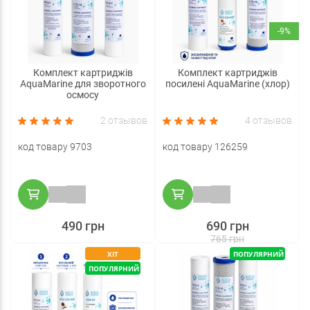
-9%
Комплект картриджів
Комплект картриджів
AquaMarine для зворотного
посилені AquaMarine (хлор)
осмосу
2 отзывов
4 отзывов
код товару 9703
код товару 126259
490 грн
690 грн
765 грн
ХІТ
ПОПУЛЯРНИЙ
ПОПУЛЯРНИЙ