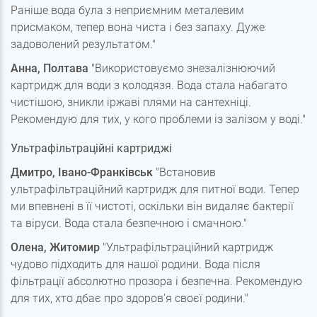
Раніше вода була з неприємним металевим
присмаком, тепер вона чиста і без запаху. Дуже
задоволений результатом."
Анна, Полтава
"Використовуємо знезалізнюючий
картридж для води з колодязя. Вода стала набагато
чистішою, зникли іржаві плями на сантехніці.
Рекомендую для тих, у кого проблеми із залізом у воді."
Ультрафільтраційні картриджі
Дмитро, Івано-Франківськ
"Встановив
ультрафільтраційний картридж для питної води. Тепер
ми впевнені в її чистоті, оскільки він видаляє бактерії
та віруси. Вода стала безпечною і смачною."
Олена, Житомир
"Ультрафільтраційний картридж
чудово підходить для нашої родини. Вода після
фільтрації абсолютно прозора і безпечна. Рекомендую
для тих, хто дбає про здоров'я своєї родини."