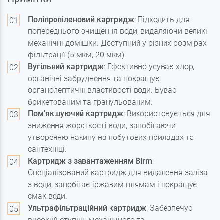
Поліпропіленовий картридж
: Підходить для
попереднього очищення води, видаляючи великі
механічні домішки. Доступний у різних розмірах
фільтрації (5 мкм, 20 мкм).
Вугільний картридж
: Ефективно усуває хлор,
органічні забруднення та покращує
органолептичні властивості води. Буває
брикетованим та гранульованим.
Пом'якшуючий картридж
: Використовується для
зниження жорсткості води, запобігаючи
утворенню накипу на побутових приладах та
сантехніці.
Картридж з завантаженням Birm
:
Спеціалізований картридж для видалення заліза
з води, запобігає іржавим плямам і покращує
смак води.
Ультрафільтраційний картридж
: Забезпечує
високий ступінь механічного та