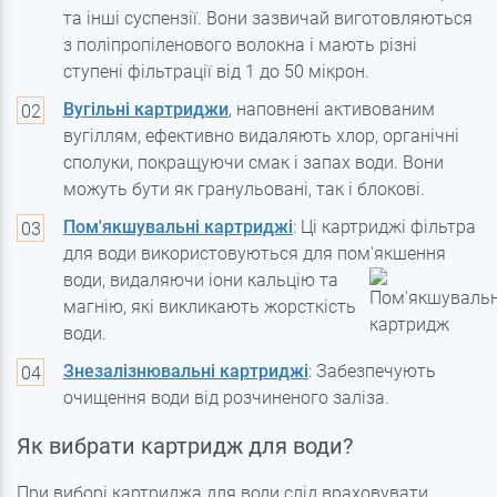
та інші суспензії. Вони зазвичай виготовляються
з поліпропіленового волокна і мають різні
ступені фільтрації від 1 до 50 мікрон.
Вугільні картриджи
, наповнені активованим
вугіллям, ефективно видаляють хлор, органічні
сполуки, покращуючи смак і запах води. Вони
можуть бути як гранульовані, так і блокові.
Пом'якшувальні картриджі
: Ці картриджі фільтра
для води використовуються для пом'якшення
води, видаляючи іони
кальцію та
магнію, які викликають жорсткість
води.
Знезалізнювальні картриджі
: Забезпечують
очищення води від розчиненого заліза.
Як вибрати картридж для води?
При виборі картриджа для води слід враховувати