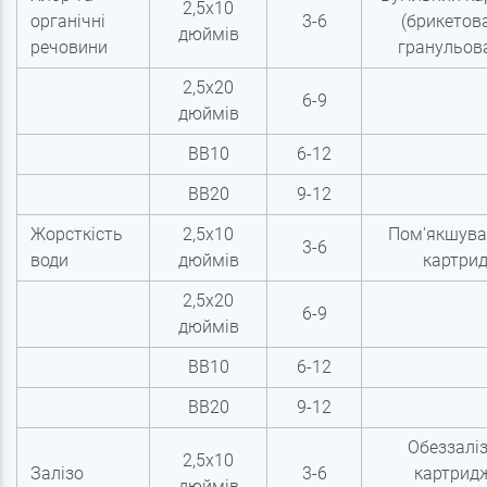
2,5х10
органічні
3-6
(брикетов
дюймів
речовини
гранульов
2,5х20
6-9
дюймів
BB10
6-12
BB20
9-12
Жорсткість
2,5х10
Пом'якшува
3-6
води
дюймів
картри
2,5х20
6-9
дюймів
BB10
6-12
BB20
9-12
Обеззалі
2,5х10
Залізо
3-6
картридж
дюймів