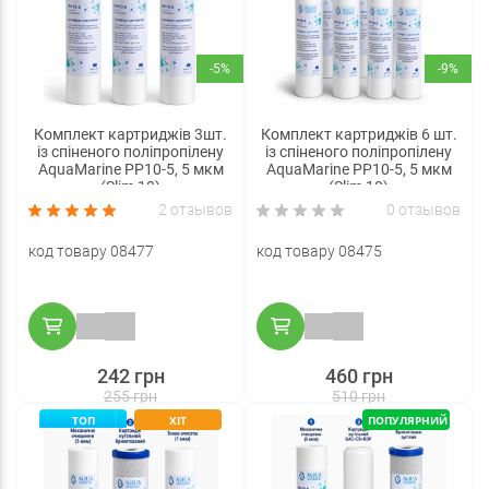
-5%
-9%
Комплект картриджів 3шт.
Комплект картриджів 6 шт.
із спіненого поліпропілену
із спіненого поліпропілену
AquaMarine PP10-5, 5 мкм
AquaMarine PP10-5, 5 мкм
(Slim 10)
(Slim 10)
2 отзывов
0 отзывов
код товару 08477
код товару 08475
242 грн
460 грн
255 грн
510 грн
ТОП
ХІТ
ПОПУЛЯРНИЙ