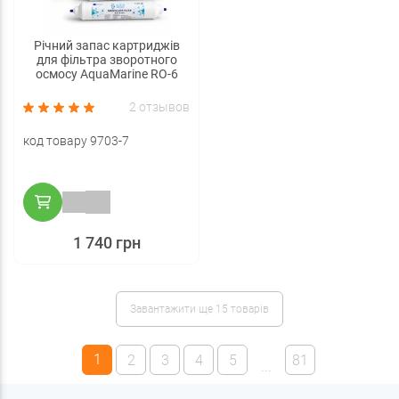
Річний запас картриджів
для фільтра зворотного
осмосу AquaMarine RO-6
2 отзывов
код товару 9703-7
1 740 грн
Завантажити ще 15 товарів
1
2
3
4
5
81
...