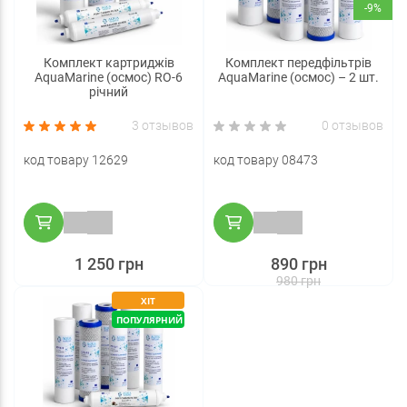
-9%
Комплект картриджів
Комплект передфільтрів
AquaMarine (осмос) RO-6
AquaMarine (осмос) – 2 шт.
річний
3 отзывов
0 отзывов
код товару 12629
код товару 08473
1 250 грн
890 грн
980 грн
ХІТ
ПОПУЛЯРНИЙ