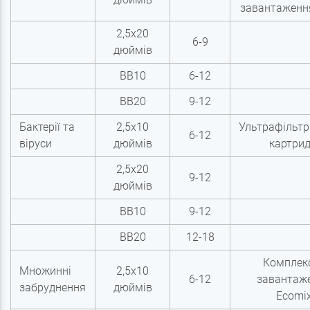
завантаженн
2,5х20
6-9
дюймів
BB10
6-12
BB20
9-12
Бактерії та
2,5х10
Ультрафільтр
6-12
віруси
дюймів
картри
2,5х20
9-12
дюймів
BB10
9-12
BB20
12-18
Комплек
Множинні
2,5х10
6-12
завантаж
забруднення
дюймів
Ecomi