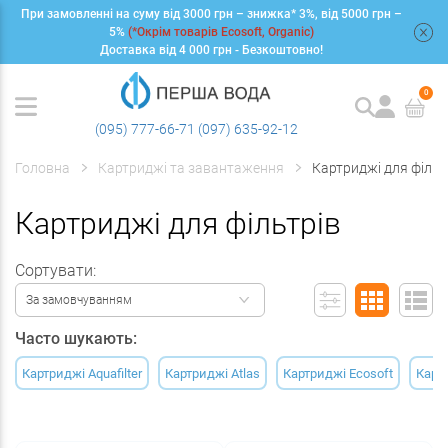
При замовленні на суму від 3000 грн – знижка* 3%, від 5000 грн –
+
5%
(*Окрім товарів Ecosoft, Organic)
Доставка від 4 000 грн - Безкоштовно!
0
(095) 777-66-71
(097) 635-92-12
Головна
Картриджі та завантаження
Картриджі для фільт
Картриджі для фільтрів
Сортувати:
За замовчуванням
Часто шукають:
Картриджі Aquafilter
Картриджі Atlas
Картриджі Ecosoft
Карт