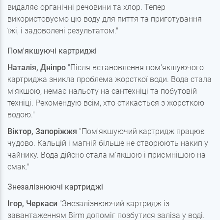
видаляє органічні речовини та хлор. Тепер
використовуємо цю воду для пиття та приготування
їжі, і задоволені результатом."
Пом'якшуючі картриджі
Наталія, Дніпро
"Після встановлення пом'якшуючого
картриджа зникла проблема жорсткої води. Вода стала
м'якшою, немає нальоту на сантехніці та побутовій
техніці. Рекомендую всім, хто стикається з жорсткою
водою."
Віктор, Запоріжжя
"Пом'якшуючий картридж працює
чудово. Кальцій і магній більше не створюють накип у
чайнику. Вода дійсно стала м'якшою і приємнішою на
смак."
Знезалізнюючі картриджі
Ігор, Черкаси
"Знезалізнюючий картридж із
завантаженням Birm допоміг позбутися заліза у воді.