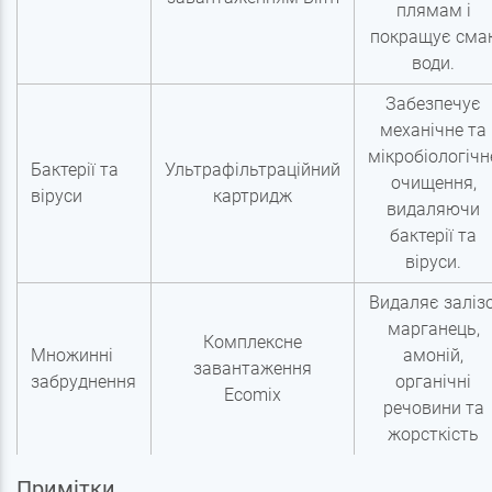
плямам і
покращує сма
води.
Забезпечує
механічне та
мікробіологічн
Бактерії та
Ультрафільтраційний
очищення,
віруси
картридж
видаляючи
бактерії та
віруси.
Видаляє залізо
марганець,
Комплексне
Множинні
амоній,
завантаження
забруднення
органічні
Ecomix
речовини та
жорсткість
Примітки