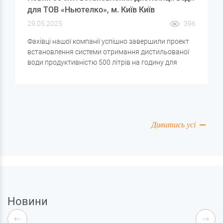
для ТОВ «Ньютелко», м. Київ Київ
29.05.2025
396
Фахівці нашої компанії успішно завершили проект
встановлення системи отримання дистильованої
води продуктивністю 500 літрів на годину для
підприємства ТОВ «Ньютелко» (м. Київ, вул. Сім'ї
Прахових). Обладнання призначене для
забезпечення високоякісної дистильованої води
систем адіабатичного охолодження
теплообмінників серверного обладнання.
Дивитись усі
Новини