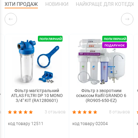
ХІТИ ПРОДАЖ
НОВИНКИ
НАЙКРАЩЕ ДЛЯ КОТЕДЖ
ПОПУЛЯРНИЙ
ПОПУЛЯРНИЙ
ПОДАРУНОК
Фільтр магістральний
Фільтр з зворотним
"
ATLAS FILTRI DP 10 MONO
осмосом Raifil GRANDO 6
3/4" KIT (RA1280601)
(RO905-650-EZ)
в
3 отзывов
8 отзывов
код товару 12511
код товару 02004