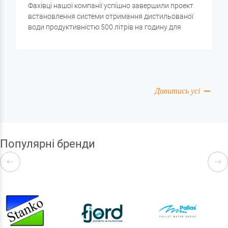
Фахівці нашої компанії успішно завершили проект
встановлення системи отримання дистильованої
води продуктивністю 500 літрів на годину для
підприємства ТОВ «Ньютелко» (м. Київ, вул. Сім'ї
Прахових). Обладнання призначене для
забезпечення високоякісної дистильованої води
систем адіабатичного охолодження
теплообмінників серверного обладнання.
Дивитись усі
Популярні бренди