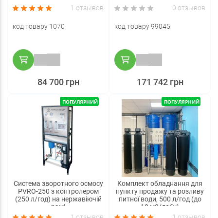
1 отзывов
0 отзывов
код товару 1070
код товару 99045
84 700 грн
171 742 грн
ПОПУЛЯРНИЙ
ПОПУЛЯРНИЙ
Система зворотного осмосу
Комплект обладнання для
PVRO-250 з контролером
пункту продажу та розливу
(250 л/год) на нержавіючій
питної води, 500 л/год (до
рамі
10 м3/добу)
1 отзывов
1 отзывов