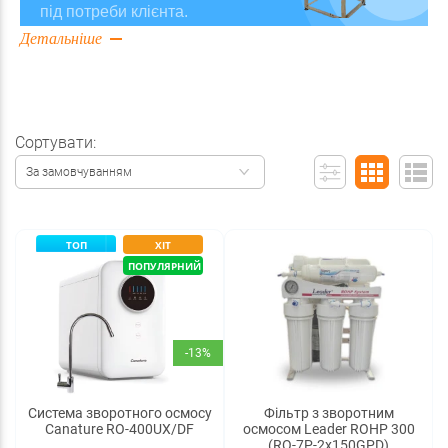
під потреби клієнта.
Детальніше
Сортувати:
За замовчуванням
ТОП
ХІТ
ПОПУЛЯРНИЙ
-13%
Система зворотного осмосу
Фільтр з зворотним
Canature RO-400UX/DF
осмосом Leader ROHP 300
(RO-7P-2x150GPD)