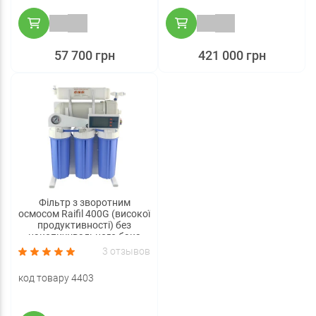
57 700 грн
421 000 грн
Фільтр з зворотним
осмосом Raifil 400G (високої
продуктивності) без
накопичувального бака
3 отзывов
код товару 4403