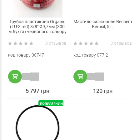
Трубка пластикова Organic
Мастило силіконове Bechem
(TU-3 red) 3/8" Ø9,7мм (300
Berusil, 5 г.
м.бухта) червоного кольору
0 отзывов
0 отзывов
код товару 08747
код товару 077-2
5 797 грн
120 грн
ПОПУЛЯРНИЙ