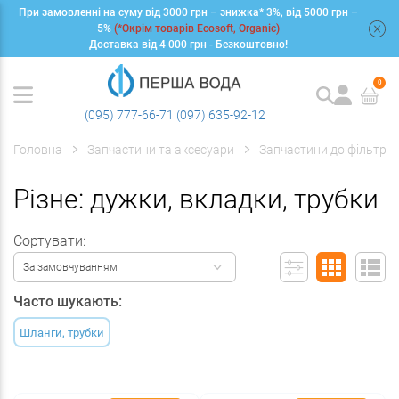
При замовленні на суму від 3000 грн – знижка* 3%, від 5000 грн –
+
5%
(*Окрім товарів Ecosoft, Organic)
Доставка від 4 000 грн - Безкоштовно!
0
(095) 777-66-71
(097) 635-92-12
Головна
Запчастини та аксесуари
Запчастини до фільтрів
Різне: дужки, вкладки, трубки
Сортувати:
За замовчуванням
Часто шукають:
Шланги, трубки