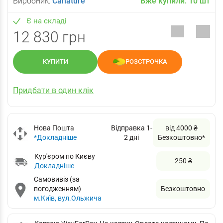
Виробник:
Canature
Вже купили:
10
шт
Є на складі
12 830 грн
КУПИТИ
РОЗСТРОЧКА
Придбати в один клік
Нова Пошта
Відправка 1-
від 4000 ₴
*Докладніше
2 дні
Безкоштовно*
Кур'єром по Києву
250 ₴
Докладніше
Самовивіз (за
погодженням)
Безкоштовно
м.Київ, вул.Ольжича