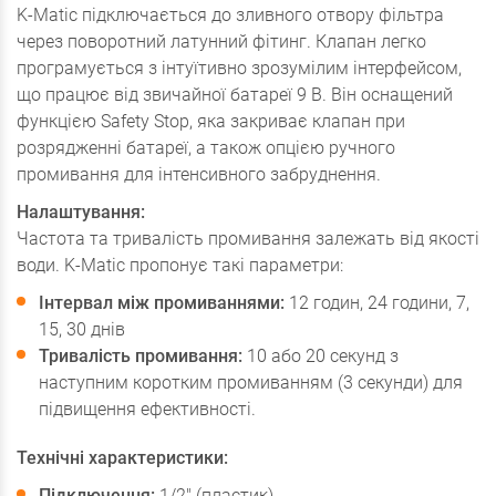
K-Matic підключається до зливного отвору фільтра
через поворотний латунний фітинг. Клапан легко
програмується з інтуїтивно зрозумілим інтерфейсом,
що працює від звичайної батареї 9 В. Він оснащений
функцією Safety Stop, яка закриває клапан при
розрядженні батареї, а також опцією ручного
промивання для інтенсивного забруднення.
Налаштування:
Частота та тривалість промивання залежать від якості
води. K-Matic пропонує такі параметри:
Інтервал між промиваннями:
12 годин, 24 години, 7,
15, 30 днів
Тривалість промивання:
10 або 20 секунд з
наступним коротким промиванням (3 секунди) для
підвищення ефективності.
Технічні характеристики:
Підключення:
1/2" (пластик)