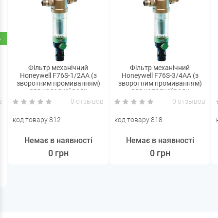
%
Фільтр механічний
Фільтр механічний
Honeywell F76S-1/2AA (з
Honeywell F76S-3/4AA (з
зворотним промиванням)
зворотним промиванням)
для холодної води
для холодної води
в
0 отзывов
0 отзывов
код товару 812
код товару 818
Немає в наявності
Немає в наявності
0 грн
0 грн