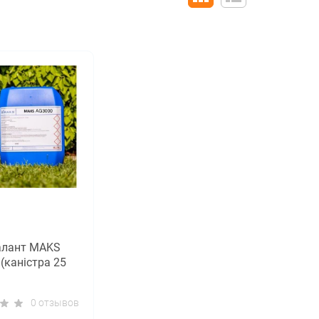
алант MAKS
(каністра 25
0 отзывов