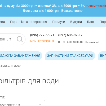
 на суму від 3000 грн – знижка* 3%, від 5000 грн – 5%
(*Окрім товарів
Доставка від 4 000 грн - Безкоштовно!
вка
Гарантія та повернення
Послуги
Відгуки
Блог
Пор
(095) 777-66-71
(097) 635-92-12
Більше телефонів
Пн - Пт: 9.00 -18.00; Сб - Нд: вихідний
ИДЖІ ТА ЗАВАНТАЖЕННЯ
ЗАПЧАСТИНИ ТА АКСЕСУАРИ
ВИ
трів для води
ільтрів для води
ти:
мовчуванням