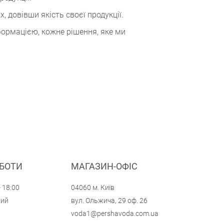
, довівши якість своєї продукції.
нформацією, кожне рішення, яке ми
ОБОТИ
МАГАЗИН-ОФІС
- 18:00
04060 м. Київ
ний
вул. Ольжича, 29 оф. 26
voda1@pershavoda.com.ua