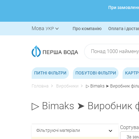
При замовленні
Мова
УКР
Про компанію
Оплата і доста
ПИТНІ ФІЛЬТРИ
ПОБУТОВІ ФІЛЬТРИ
КАРТР
Головна
Виробники
▷ Bimaks ➤ Виробник філь
▷ Bimaks ➤ Виробник ф
Сортува
Фільтруючі матеріали
За за