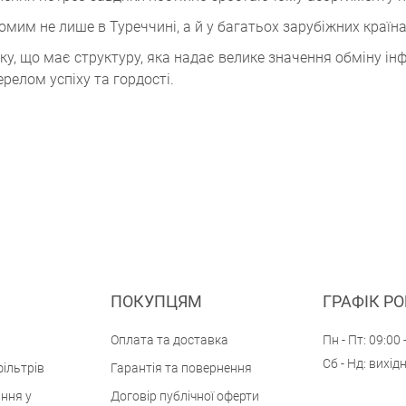
мим не лише в Туреччині, а й у багатьох зарубіжних країнах
тку, що має структуру, яка надає велике значення обміну і
релом успіху та гордості.
ПОКУПЦЯМ
ГРАФІК Р
Оплата та доставка
Пн - Пт: 09:00 
Сб - Нд: вихід
ільтрів
Гарантія та повернення
ння у
Договір публічної оферти