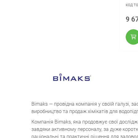
код т
9 6
Bimaks — провідна компанія у своїй галузі, за
виробництво та продаж хімікатів для водопі
Компанія Bimaks, яка продовжує свої дослідж
завдяки активному персоналу, за дуже коротки
раціональні та практичні рішення для задово