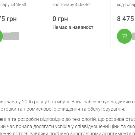
овару 4465-53
код товару 4465-52
код това
75 грн
0 грн
8 475
Немає в наявності
снована у 2006 році у Стамбулі. Вона забезпечує надійний с
дготовки та промислового очищення та обслуговування.
ення та розробки відповідно до технологій, що розвиваютьс
й час почала досягати успіхів у співвідношенні ціни та яко
лення потреб завдяки постійно зростаючому асортименту пр