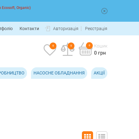
 Ecosoft, Organic)
тфоліо
Контакти
Авторизація
Реєстрація
Кошик
0
0
0
0 грн
РОБНИЦТВО
НАСОСНЕ ОБЛАДНАННЯ
АКЦІЇ