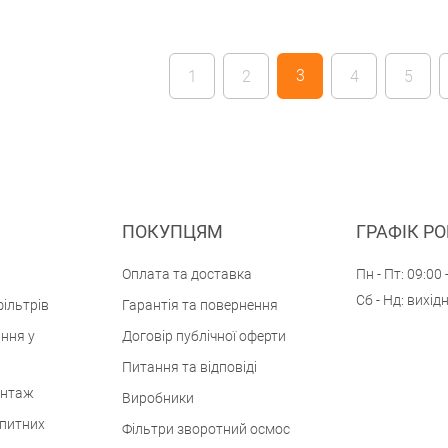
відфільтровувати воду практично від будь-
яких домішок, включаючи не лише найдрібніші
частинки сміття, а й молекули.
3
1
2
4
5
ПОКУПЦЯМ
ГРАФІК Р
Оплата та доставка
Пн - Пт: 09:00 
Сб - Нд: вихід
ільтрів
Гарантія та повернення
ння у
Договір публічної оферти
Питання та відповіді
онтаж
Виробники
 питних
Фільтри зворотний осмос