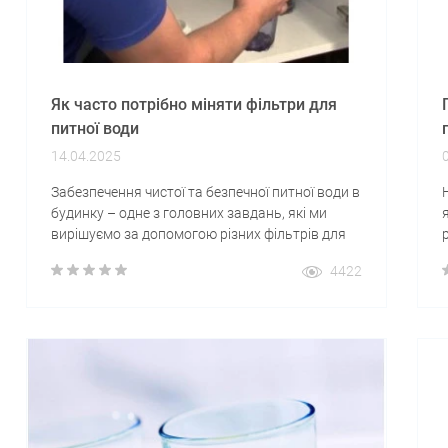
Як часто потрібно міняти фільтри для
питної води
14.04.2025
Забезпечення чистої та безпечної питної води в
будинку – одне з головних завдань, які ми
вирішуємо за допомогою різних фільтрів для
води. Однак, щоб фільтри працювали
4422
ефективно та довго, їх потрібно своєчасно
замінювати. У цій статті ми розглянемо, як
часто потрібно змінювати фільтри для питної
води, і що впливає на частоту їхньої заміни.