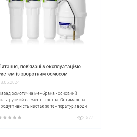
Питання, пов'язані з експлуатацією
систем із зворотним осмосом
18.05.2024
Назад осмотична мембрана - основний
фільтруючий елемент фільтра. Оптимальна
продуктивність настає за температури води
23°С, тиск 3.4 бара. Зниження температури та
577
тиску відображається пропорційно до
ефективності очищення та продуктивності
системи. Чим нижче температура та тиск, тим