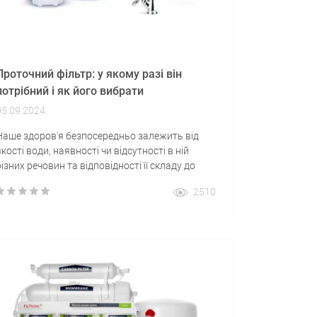
Проточний фільтр: у якому разі він
потрібний і як його вибрати
05.09.2024
Наше здоров'я безпосередньо залежить від
якості води, наявності чи відсутності в ній
різних речовин та відповідності її складу до
потреб організму. Але дуже часто вода
2510
виявляється непридатною для вживання
через те, що вона надмірно забруднена через
діяльність людини чи геологічні особливості
регіону. Тому застосування водяних фільтрів є
не забаганням, а необхідністю для збереження
здоров'я.