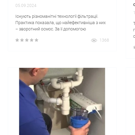
05.09.2024
Існують різноманітні технології фільтрації.
Практика показала, що найефективніша з них
– зворотний осмос. За її допомогою
відфільтровуються майже всі шкідливі
1368
добавки, відомі вченим. Основою роботи
методу, що розглядається, виступає
експлуатація мембрани зворотного осмосу.