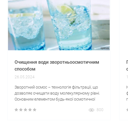
Очищення води зворотньоосмотичним
способом
26.05.2024
Зворотний осмос – технологія фільтрації, що
дозволяє очищати воду молекулярному рівні.
Основним елементом будь-якої осмотичної
установки є найтонша мембрана з
800
напівпроникного матеріалу. Фізичні
властивості таких мембран залежать від
технології виробництва. Кращі з них здатні