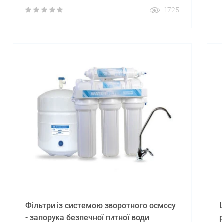
Принцип роботи полягає у використанні
1725
мембрани, яка ефективно затримує до 99%
забруднень, включаючи солі, хлор, важкі
метали, бактерії та віруси.
Фільтри із системою зворотного осмосу
- запорука безпечної питної води