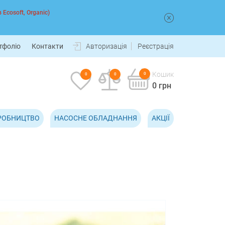
 Ecosoft, Organic)
тфоліо
Контакти
Авторизація
Реєстрація
Кошик
0
0
0
0 грн
РОБНИЦТВО
НАСОСНЕ ОБЛАДНАННЯ
АКЦІЇ