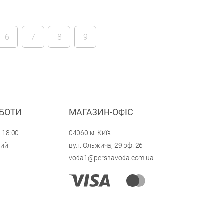
менший коефіцієнт продуктивності.
6
7
8
9
ОБОТИ
МАГАЗИН-ОФІС
- 18:00
04060 м. Київ
ний
вул. Ольжича, 29 оф. 26
voda1@pershavoda.com.ua