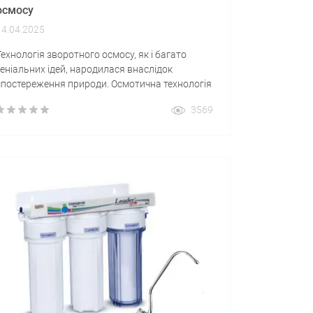
осмосу
14.04.2025
Технологія зворотного осмосу, як і багато
геніальних ідей, народилася внаслідок
спостереження природи. Осмотична технологія
це процес, який безперервно настає в живих
3569
організмах і ґрунтується на проникненні
частинок води через пори з розчину з меншою
концентрацією до розчину з більшою.
Напівпропускні пори знаходяться в оточенні
живих клітин. Назад осмотичний процес також
заснований на наявності напівпропускних пір.