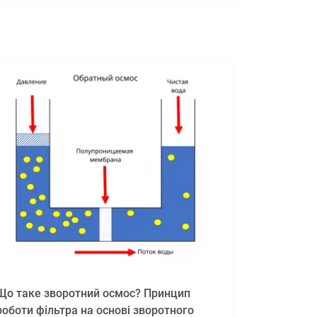
рішенням стануть фільтр-глечики або системи
зворотного осмосу, що забезпечують
необхідну якість та склад води.
Що таке зворотний осмос? Принцип
роботи фільтра на основі зворотного