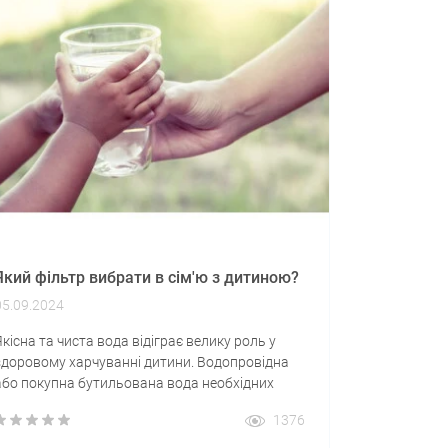
Який фільтр вибрати в сім'ю з дитиною?
05.09.2024
Якісна та чиста вода відіграє велику роль у
здоровому харчуванні дитини. Водопровідна
або покупна бутильована вода необхідних
властивостей не має, тільки правильно
1376
підібрана система фільтрації допоможе
зробити раціон повноцінним. Оптимальним