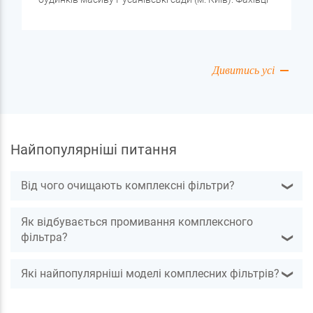
компанії «Перша вода» провели діагностику та
встановили систему фільтрації, завдяки якій
вдалося досягти кристальної чистоти води.
Дивитись усі
Найпопулярніші питання
Від чого очищають комплексні фільтри?
❯
Як відбувається промивання комплексного
фільтра?
❯
Які найпопулярніші моделі комплесних фільтрів?
❯