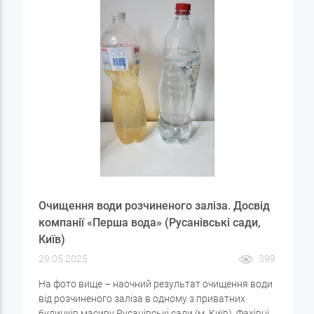
Очищення води розчиненого заліза. Досвід
компанії «Перша вода» (Русанівські сади,
Київ)
29.05.2025
399
На фото вище – наочний результат очищення води
від розчиненого заліза в одному з приватних
будинків масиву Русанівські сади (м. Київ). Фахівці