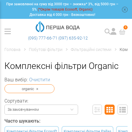
При замовленні на суму від 3000 грн – знижка* 3%, від 5000 грн –
+
5%
(*Окрім товарів Ecosoft, Organic)
Доставка від 4 000 грн - Безкоштовно!
0
(095) 777-66-71
(097) 635-92-12
Головна
Побутові фільтри
Фільтраційні системи
Компл
Комплексні фільтри Organic
Ваш вибір:
Очистити
organic
×
Сортувати:
За замовчуванням
Часто шукають:
Комплексні фільтри Ecosoft
Комплексні фільтри Pallas
Компле