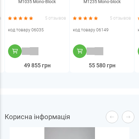
М1035 Mono-Block
М1235 Mono-block
в
5 отзывов
5 отзывов
код товару 06035
код товару 06149
49 855 грн
55 580 грн
Корисна інформація