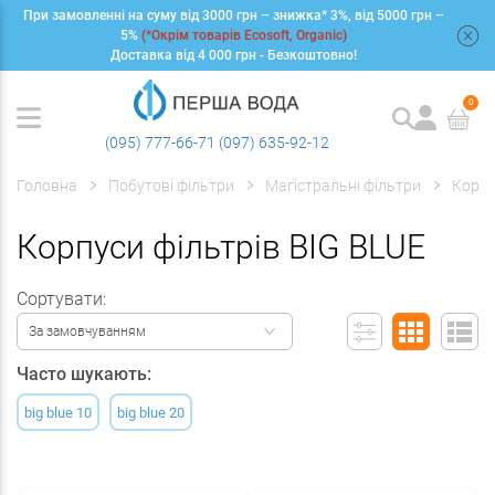
При замовленні на суму від 3000 грн – знижка* 3%, від 5000 грн –
+
5%
(*Окрім товарів Ecosoft, Organic)
Доставка від 4 000 грн - Безкоштовно!
0
(095) 777-66-71
(097) 635-92-12
Головна
Побутові фільтри
Магістральні фільтри
Корпу
Корпуси фільтрів BIG BLUE
Сортувати:
За замовчуванням
Часто шукають:
big blue 10
big blue 20