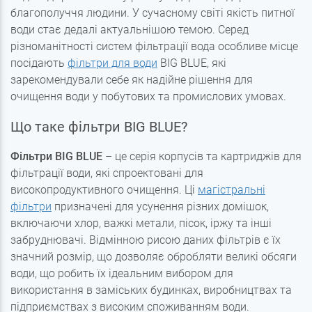
благополуччя людини. У сучасному світі якість питної
води стає дедалі актуальнішою темою. Серед
різноманітності систем фільтрації вода особливе місце
посідають
фільтри для води
BIG BLUE, які
зарекомендували себе як надійне рішення для
очищення води у побутових та промислових умовах.
Що таке фільтри BIG BLUE?
Фільтри BIG BLUE
– це серія корпусів та картриджів для
фільтрації води, які спроектовані для
високопродуктивного очищення. Ці
магістральні
фільтри
призначені для усунення різних домішок,
включаючи хлор, важкі метали, пісок, іржу та інші
забруднювачі. Відмінною рисою даних фільтрів є їх
значний розмір, що дозволяє обробляти великі обсяги
води, що робить їх ідеальним вибором для
використання в заміських будинках, виробництвах та
підприємствах з високим споживанням води.