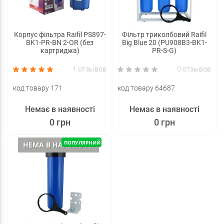
Корпус фільтра Raifil PS897-
Фільтр триколбовий Raifil
BK1-PR-BN 2-OR (без
Вig Blue 20 (PU908B3-BK1-
картриджа)
PR-S-G)
1 отзывов
0 отзывов
код товару 171
код товару 64687
Немає в наявності
Немає в наявності
0 грн
0 грн
ПОПУЛЯРНИЙ
НЕМА В НАЯВНОСТІ