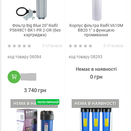
Фільтр Big Blue 20" Raifil
Корпус фільтра Raifil VA10M
PS698C1-BK1-PR 2-OR (без
BB20 1" з функцією
картриджа)
промивання
0 отзывов
0 отзывов
код товару 06084
код товару 08293
Немає в наявності
0 грн
3 740 грн
ПОПУЛЯРНИЙ
НЕМА В НАЯВНОСТІ
НЕМА В НАЯВНОСТІ