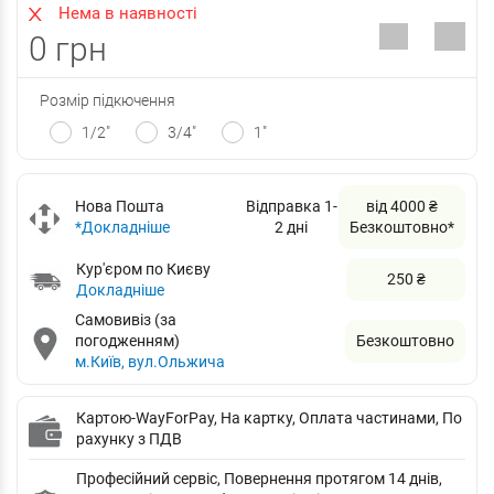
Нема в наявності
0 грн
Розмір підкючення
1/2"
3/4"
1"
Нова Пошта
Відправка 1-
від 4000 ₴
*Докладніше
2 дні
Безкоштовно*
Кур'єром по Києву
250 ₴
Докладніше
Самовивіз (за
погодженням)
Безкоштовно
м.Київ, вул.Ольжича
Картою-WayForPay, На картку, Оплата частинами, По
рахунку з ПДВ
Професійний сервіс, Повернення протягом 14 днів,