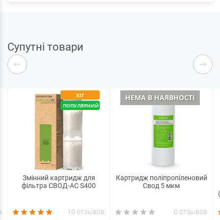
Супутні товари
ХІТ
НЕМА В НАЯВНОСТІ
ПОПУЛЯРНИЙ
Змінний картридж для
Картридж поліпропіленовий
фільтра СВОД-АС S400
Свод 5 мкм
в
10 отзывов
0 отзывов