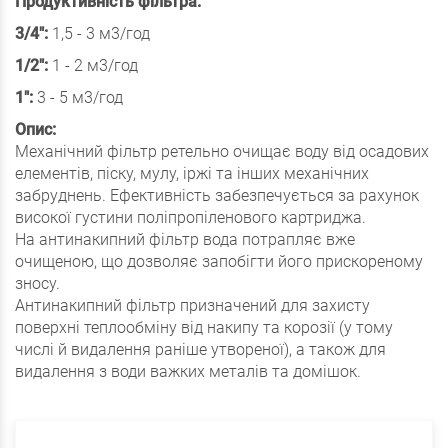
Продуктивність фільтра:
3/4":
1,5 - 3 м3/год
1/2":
1 - 2 м3/год
1":
3 - 5 м3/год
Опис:
Механічний фільтр ретельно очищає воду від осадових
елементів, піску, мулу, іржі та інших механічних
забруднень. Ефективність забезпечується за рахунок
високої густини поліпропіленового картриджа.
На антинакипний фільтр вода потрапляє вже
очищеною, що дозволяє запобігти його прискореному
зносу.
Антинакипний фільтр призначений для захисту
поверхні теплообміну від накипу та корозії (у тому
числі й видалення раніше утвореної), а також для
видалення з води важких металів та домішок.