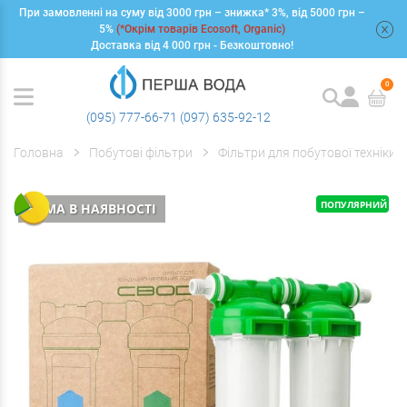
При замовленні на суму від 3000 грн – знижка* 3%, від 5000 грн –
+
5%
(*Окрім товарів Ecosoft, Organic)
Доставка від 4 000 грн - Безкоштовно!
0
(095) 777-66-71
(097) 635-92-12
Головна
Побутові фільтри
Фільтри для побутової техніки
ПОПУЛЯРНИЙ
НЕМА В НАЯВНОСТІ