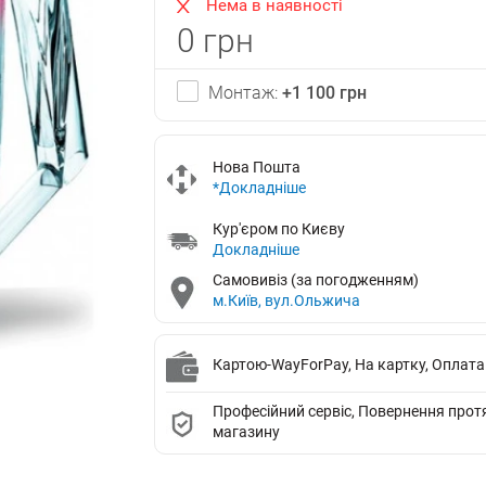
Нема в наявності
0 грн
Монтаж:
+1 100 грн
Нова Пошта
*Докладніше
Кур'єром по Києву
Докладніше
Самовивіз (за погодженням)
м.Київ, вул.Ольжича
Картою-WayForPay, На картку, Оплата
Професійний сервіс, Повернення протяг
магазину