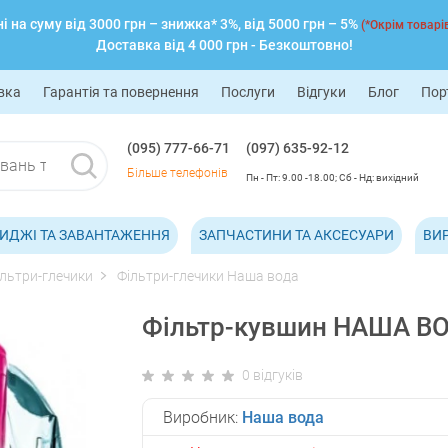
 на суму від 3000 грн – знижка* 3%, від 5000 грн – 5%
(*Окрім товарів
Доставка від 4 000 грн - Безкоштовно!
вка
Гарантія та повернення
Послуги
Відгуки
Блог
Пор
(095) 777-66-71
(097) 635-92-12
Більше телефонів
Пн - Пт: 9.00 -18.00; Сб - Нд: вихідний
ИДЖІ ТА ЗАВАНТАЖЕННЯ
ЗАПЧАСТИНИ ТА АКСЕСУАРИ
ВИ
ільтри-глечики
Фільтри-глечики Наша вода
Фільтр-кувшин НАША ВОД
0 відгуків
Виробник:
Наша вода