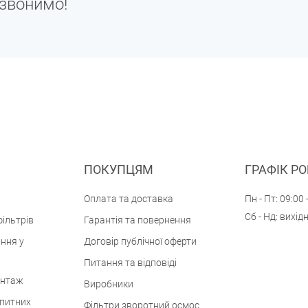
дзвонимо!
ПОКУПЦЯМ
ГРАФІК Р
Оплата та доставка
Пн - Пт: 09:00 
Сб - Нд: вихід
ільтрів
Гарантія та повернення
ння у
Договір публічної оферти
Питання та відповіді
онтаж
Виробники
 питних
Фільтри зворотний осмос