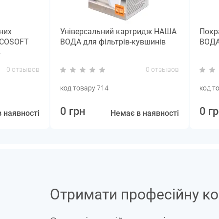
них
Універсальний картридж НАША
Покр
ECOSOFT
ВОДА для фільтрів-кувшинів
ВОДА
в
0 отзывов
0 отзывов
код товару 714
код т
0 грн
0 г
 наявності
Немає в наявності
Отримати професійну ко