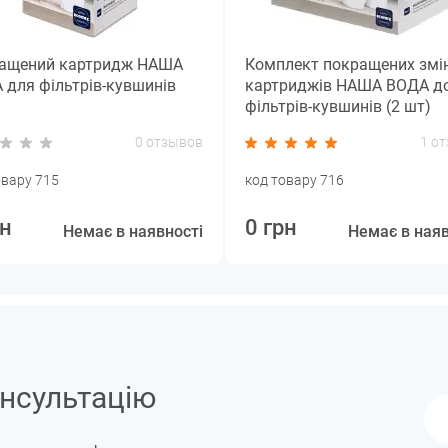
ащений картридж НАША
Комплект покращених змі
 для фільтрів-кувшинів
картриджів НАША ВОДА д
фільтрів-кувшинів (2 шт)
0 отзывов
1 о
овару 715
код товару 716
рн
0 грн
Немає в наявності
Немає в наяв
нсультацію