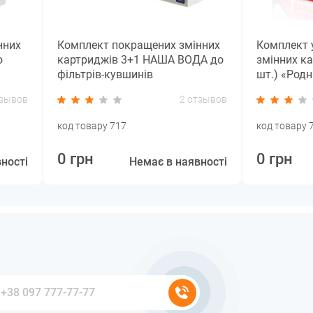
нних
Комплект покращених змінних
Комплект 
о
картриджів 3+1 НАША ВОДА до
змінних к
фільтрів-кувшинів
шт.) «Род
тзывов
2 отзывов
код товару 717
код товару 
0 грн
0 грн
ності
Немає в наявності