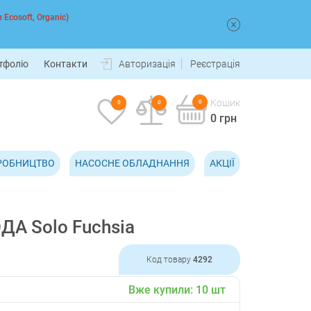
 Ecosoft, Organic)
тфоліо
Контакти
Авторизація
Реєстрація
Кошик
0
0
0
0 грн
РОБНИЦТВО
НАСОСНЕ ОБЛАДНАННЯ
АКЦІЇ
А Solo Fuchsia
Код товару
4292
Вже купили:
10
шт