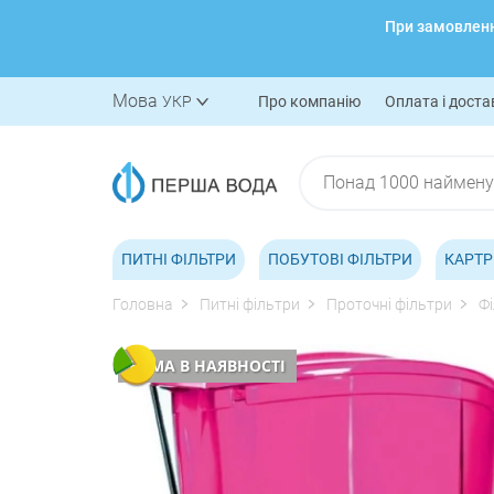
При замовленні
Мова
УКР
Про компанію
Оплата і доста
ПИТНІ ФІЛЬТРИ
ПОБУТОВІ ФІЛЬТРИ
КАРТР
Головна
Питні фільтри
Проточні фільтри
Ф
НЕМА В НАЯВНОСТІ