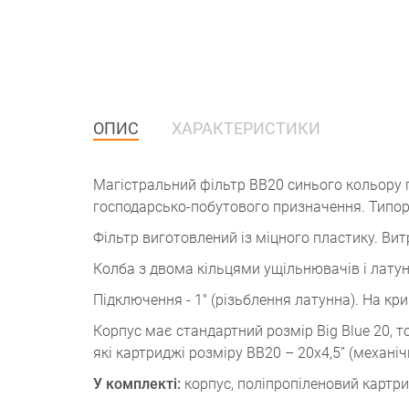
ОПИС
ХАРАКТЕРИСТИКИ
Магістральний фільтр ВВ20 синього кольору 
господарсько-побутового призначення. Типоро
Фільтр виготовлений із міцного пластику. Вит
Колба з двома кільцями ущільнювачів і лату
Підключення - 1" (різьблення латунна). На кр
Корпус має стандартний розмір Big Blue 20,
які картриджі розміру ВВ20 – 20х4,5” (механіч
У комплекті:
корпус, поліпропіленовий картри