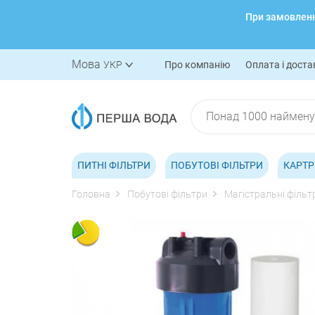
При замовленні
Мова
УКР
Про компанію
Оплата і доста
ПИТНІ ФІЛЬТРИ
ПОБУТОВІ ФІЛЬТРИ
КАРТР
Головна
Побутові фільтри
Магістральні фільт