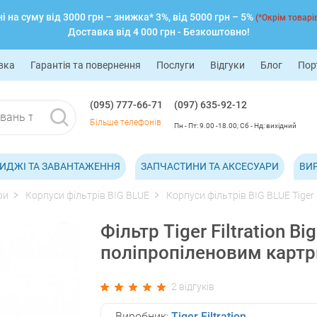
 на суму від 3000 грн – знижка* 3%, від 5000 грн – 5%
(*Окрім товарів
Доставка від 4 000 грн - Безкоштовно!
вка
Гарантія та повернення
Послуги
Відгуки
Блог
Пор
(095) 777-66-71
(097) 635-92-12
Більше телефонів
Пн - Пт: 9.00 -18.00; Сб - Нд: вихідний
ИДЖІ ТА ЗАВАНТАЖЕННЯ
ЗАПЧАСТИНИ ТА АКСЕСУАРИ
ВИ
ри
Корпуси фільтрів BIG BLUE
Корпуси фільтрів BIG BLUE Tiger F
Фільтр Tiger Filtration Bi
поліпропіленовим карт
2 відгуків
Виробник:
Tiger Filtration