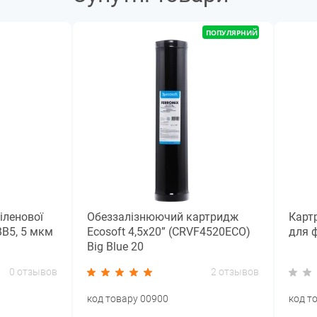
ПОПУЛЯРНИЙ
іленової
Обеззалізнюючий картридж
Карт
BB5, 5 мкм
Ecosoft 4,5x20” (CRVF4520ECO)
для ф
Big Blue 20
0 отзывов
2 отзывов
код товару 00900
код т