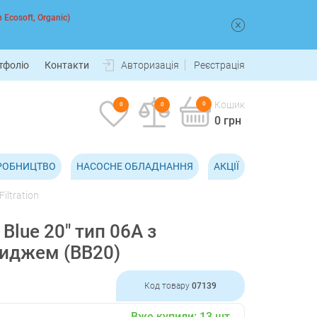
 Ecosoft, Organic)
тфоліо
Контакти
Авторизація
Реєстрація
Кошик
0
0
0
0 грн
РОБНИЦТВО
НАСОСНЕ ОБЛАДНАННЯ
АКЦІЇ
iltration
g Blue 20" тип 06A з
риджем (BB20)
Код товару
07139
Вже купили:
13
шт