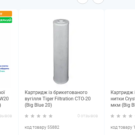
ІТ
ЛЯРНИЙ
ої
Картридж із брикетованого
Картридж і
PW20
вугілля Tiger Filtration CTO-20
нитки Crys
)
(Big Blue 20)
мкм (Big B
тзывов
0 отзывов
код товару 55882
код товару 