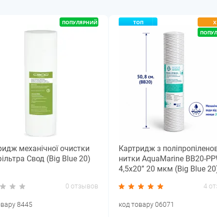
ПОПУЛЯРНИЙ
ТОП
Х
ПОПУ
ридж механічної очистки
Картридж з поліпропіленов
ільтра Свод (Big Blue 20)
нитки AquaMarine BB20-P
4,5x20” 20 мкм (Big Blue 20
0 отзывов
4 о
овару 8445
код товару 06071