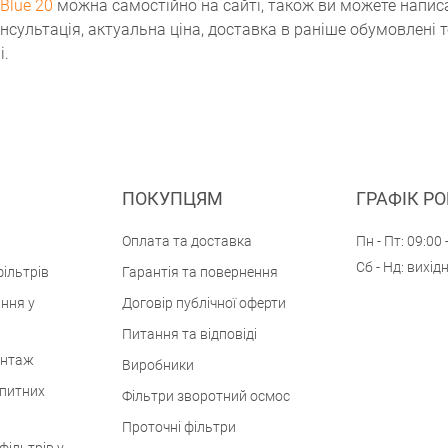
 Blue 20
можна самостійно на сайті, також ви можете напис
нсультація, актуальна ціна, доставка в раніше обумовлені 
і.
ПОКУПЦЯМ
ГРАФІК Р
Оплата та доставка
Пн - Пт: 09:00 
Сб - Нд: вихід
ільтрів
Гарантія та повернення
ння у
Договір публічної оферти
Питання та відповіді
онтаж
Виробники
 питних
Фільтри зворотний осмос
Проточні фільтри