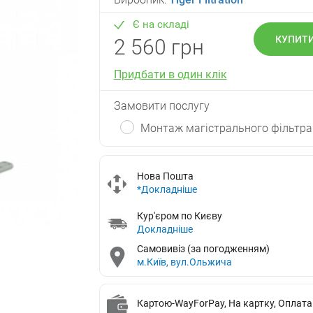
Є на складі
КУПИТ
2 560 грн
Придбати в один клік
Замовити послугу
Монтаж магістрального фільтра 
Нова Пошта
*Докладніше
Кур'єром по Києву
Докладніше
Самовивіз (за погодженням)
м.Київ, вул.Ольжича
Картою-WayForPay, На картку, Оплата