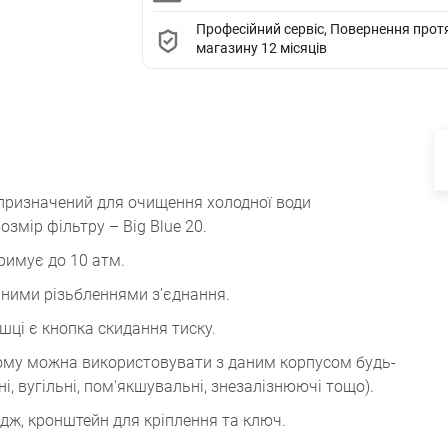
Професійний сервіс, Повернення протяг
магазину 12 місяців
призначений для очищення холодної води
змір фільтру – Big Blue 20.
римує до 10 атм.
нними різьбленнями з'єднання.
ишці є кнопка скидання тиску.
 тому можна використовувати з даним корпусом будь-
ні, вугільні, пом'якшувальні, знезалізнюючі тощо).
дж, кронштейн для кріплення та ключ.