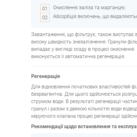
Окислення заліза та марганцю;
Абсорбція включень, що видаляють
Завантаження, що фільтрує, також виступає в
високу швидкість знезалізнення. Гранули філ
випадає у вигляді осаду в процесі окиснення
виконується її автоматична регенерація.
Регенерація
Для відновлення початкових властивостей фі
безреагентна. Для цього здійснюється розпу
струмом води. В результаті регенерації част
гранул і разом з деякою кількістю води відво
керуючого клапана процес регенерації здійс
Рекомендації щодо встановлення та експлуа