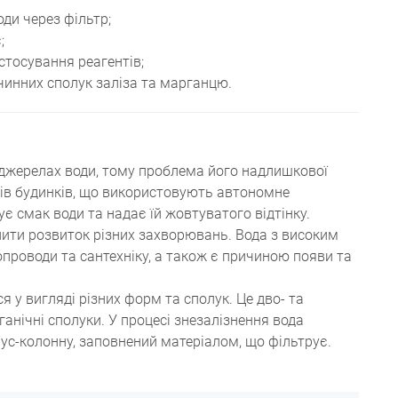
оди через фільтр;
;
стосування реагентів;
чинних сполук заліза та марганцю.
 джерелах води, тому проблема його надлишкової
ків будинків, що використовують автономне
є смак води та надає їй жовтуватого відтінку.
ити розвиток різних захворювань. Вода з високим
проводи та сантехніку, а також є причиною появи та
я у вигляді різних форм та сполук. Це дво- та
ганічні сполуки. У процесі знезалізнення вода
ус-колонну, заповнений матеріалом, що фільтрує.