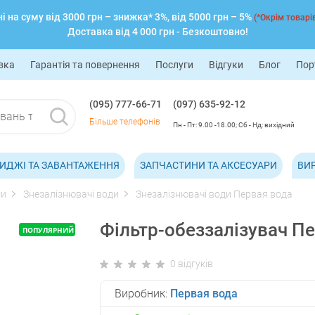
 на суму від 3000 грн – знижка* 3%, від 5000 грн – 5%
(*Окрім товарів
Доставка від 4 000 грн - Безкоштовно!
вка
Гарантія та повернення
Послуги
Відгуки
Блог
Пор
(095) 777-66-71
(097) 635-92-12
Більше телефонів
Пн - Пт: 9.00 -18.00; Сб - Нд: вихідний
ИДЖІ ТА ЗАВАНТАЖЕННЯ
ЗАПЧАСТИНИ ТА АКСЕСУАРИ
ВИ
ми
Знезалізнювачі води
Знезалізнювачі води Первая вода
Фільтр-обеззалізувач П
ПОПУЛЯРНИЙ
0 відгуків
Виробник:
Первая вода