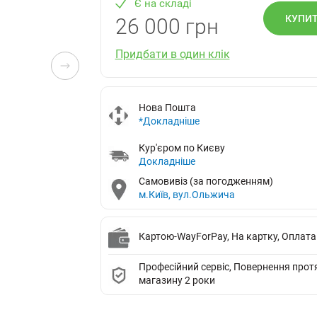
Є на складі
КУПИ
26 000 грн
Придбати в один клік
Нова Пошта
*Докладніше
Кур'єром по Києву
Докладніше
Самовивіз (за погодженням)
м.Київ, вул.Ольжича
Картою-WayForPay, На картку, Оплата
Професійний сервіс, Повернення протяг
магазину 2 роки