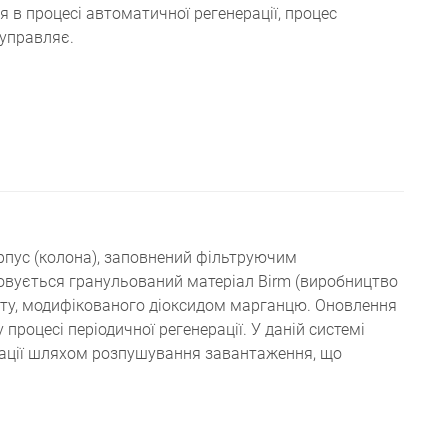
 в процесі автоматичної регенерації, процес
управляє.
пус (колона), заповнений фільтруючим
овується гранульований матеріал Birm (виробництво
кату, модифікованого діоксидом марганцю. Оновлення
процесі періодичної регенерації. У даній системі
рації шляхом розпушування завантаження, що