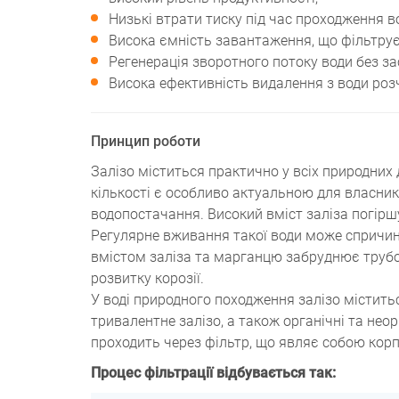
Низькі втрати тиску під час проходження в
Висока ємність завантаження, що фільтрує
Регенерація зворотного потоку води без за
Висока ефективність видалення з води роз
Принцип роботи
Залізо міститься практично у всіх природних
кількості є особливо актуальною для власни
водопостачання. Високий вміст заліза погіршу
Регулярне вживання такої води може спричин
вмістом заліза та марганцю забруднює трубо
розвитку корозії.
У воді природного походження залізо міститьс
тривалентне залізо, а також органічні та неор
проходить через фільтр, що являє собою корп
Процес фільтрації відбувається так: