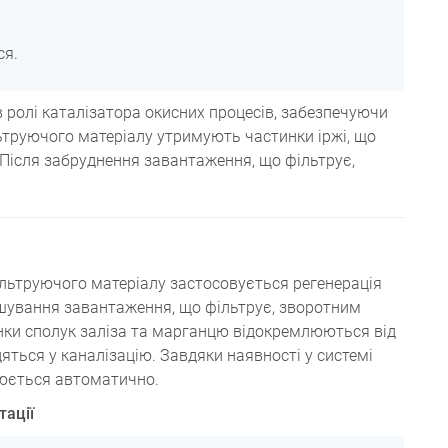
ся.
 ролі каталізатора окисних процесів, забезпечуючи
ьтруючого матеріалу утримують частинки іржі, що
. Після забруднення завантаження, що фільтрує,
льтруючого матеріалу застосовується регенерація
шування завантаження, що фільтрує, зворотним
инки сполук заліза та марганцю відокремлюються від
дяться у каналізацію. Завдяки наявності у системі
нюється автоматично.
тації