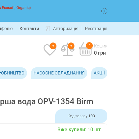
 Ecosoft, Organic)
тфоліо
Контакти
Авторизація
Реєстрація
Кошик
0
0
0
0 грн
РОБНИЦТВО
НАСОСНЕ ОБЛАДНАННЯ
АКЦІЇ
ерша вода OPV-1354 Birm
Код товару
193
Вже купили:
10
шт