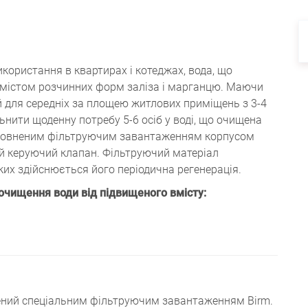
користання в квартирах і котеджах, вода, що
вмістом розчинних форм заліза і марганцю. Маючи
й для середніх за площею житлових приміщень з 3-4
нити щоденну потребу 5-6 осіб у воді, що очищена
наповненим фільтруючим завантаженням корпусом
ний керуючий клапан. Фільтруючий матеріал
ких здійснюється його періодична регенерація.
очищення води від підвищеного вмісту:
нений спеціальним фільтруючим завантаженням Birm.