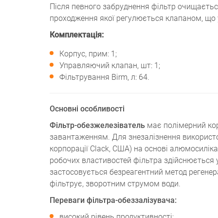
Після певного забруднення фільтр очищається
проходження якої регулюється клапаном, що 
Комплектація:
Корпус, прим: 1;
Управляючий клапан, шт: 1;
Фільтрування Birm, л: 64.
Основні особливості
Фільтр-обезжелезіватель
має полімерний кор
завантаженням. Для знезалізнення використ
корпорації Clack, США) на основі алюмосилі
робочих властивостей фільтра здійснюється у 
застосовується безреагентний метод регене
фільтрує, зворотним струмом води.
Переваги фільтра-обеззалізувача:
високий рівень продуктивності;