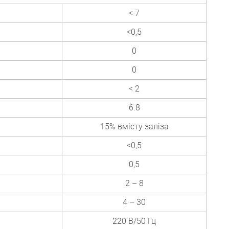
< 7
<0,5
0
0
< 2
6.8
15% вмісту заліза
<0,5
0,5
2 – 8
4 – 30
220 В/50 Гц