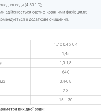
одної води (4-30 ° C);
ми здійснюється сертифікованими фахівцями;
комендується її додаткове очищення.
1,7 х 0,4 х 0,4
1,45
д.
1,0-1,8
64,0
 м3
0,4-0,8
2-3
15 – 30
раметри вихідної води: