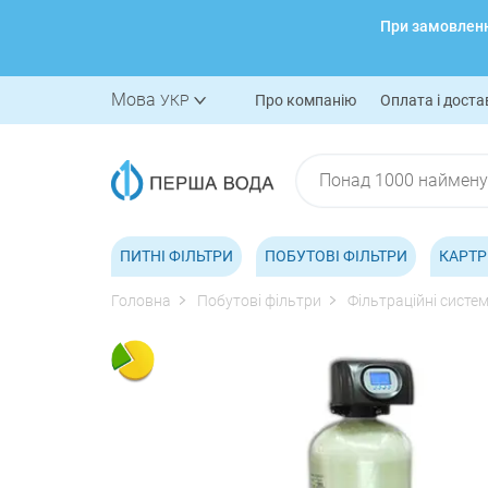
При замовленні
Мова
УКР
Про компанію
Оплата і доста
ПИТНІ ФІЛЬТРИ
ПОБУТОВІ ФІЛЬТРИ
КАРТР
Головна
Побутові фільтри
Фільтраційні систе