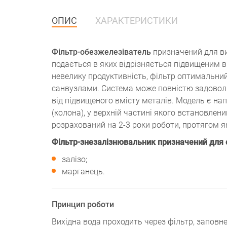
ОПИС
ХАРАКТЕРИСТИКИ
Фільтр-обезжелезіватель
призначений для ви
подається в яких відрізняється підвищеним 
невелику продуктивність, фільтр оптимальни
санвузлами. Система може повністю задоволь
від підвищеного вмісту металів. Модель є 
(колона), у верхній частині якого встановле
розрахований на 2-3 роки роботи, протягом я
Фільтр-знезалізнювальник призначений для 
залізо;
марганець.
Принцип роботи
Вихідна вода проходить через фільтр, запов