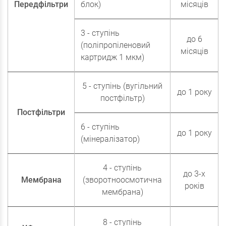
Передфільтри
блок)
місяців
3 - ступінь
до 6
(поліпропіленовий
місяців
картридж 1 мкм)
5 - ступінь (вугільний
до 1 року
постфільтр)
Постфільтри
6 - ступінь
до 1 року
(мінералізатор)
4 - ступінь
до 3-х
Мембрана
(зворотноосмотична
років
мембрана)
8 - ступінь