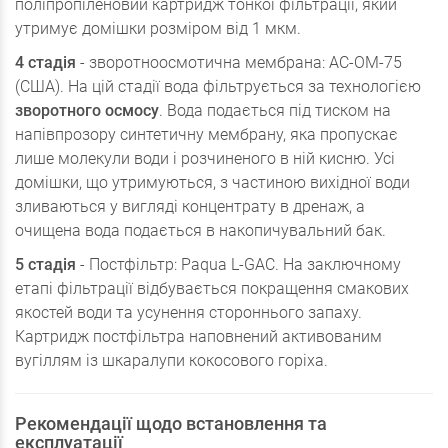
поліпропіленовий картридж тонкої фільтрації, який
утримує домішки розміром від 1 мкм.
4 стадія
-
зворотноосмотична мембрана: AC-OM-75
(США)
. На цій стадії вода фільтрується за технологією
зворотного осмосу
. Вода подається під тиском на
напівпрозору синтетичну мембрану, яка пропускає
лише молекули води і розчиненого в ній кисню. Усі
домішки, що утримуються, з частиною вихідної води
зливаються у вигляді концентрату в дренаж, а
очищена вода подається в накопичувальний бак.
5 стадія
-
Постфільтр: Paqua L-GAC
. На заключному
етапі фільтрації відбувається покращення смакових
якостей води та усунення стороннього запаху.
Картридж постфільтра наповнений активованим
вугіллям із шкаралупи кокосового горіха.
Рекомендації щодо встановлення та
експлуатації