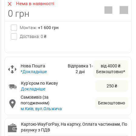
Нема в наявності
0 грн
Монтаж:
+1 600 грн
Доставка: 0 ₴
Нова Пошта
Відправка 1-
від 4000 ₴
*Докладніше
2 дні
Безкоштовно*
Кур'єром по Києву
250 ₴
Докладніше
Самовивіз (за
погодженням)
Безкоштовно
м.Київ, вул.Ольжича
Картою-WayForPay, На картку, Оплата частинами, По
рахунку з ПДВ