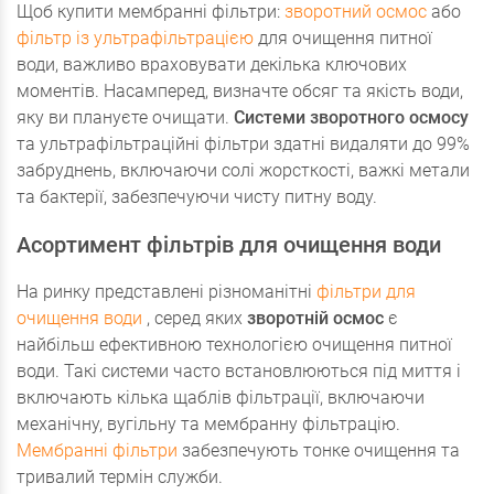
Щоб купити мембранні фільтри:
зворотний осмос
або
фільтр із ультрафільтрацією
для очищення питної
води, важливо враховувати декілька ключових
моментів. Насамперед, визначте обсяг та якість води,
яку ви плануєте очищати.
Системи зворотного осмосу
та ультрафільтраційні фільтри здатні видаляти до 99%
забруднень, включаючи солі жорсткості, важкі метали
та бактерії, забезпечуючи чисту питну воду.
Асортимент фільтрів для очищення води
На ринку представлені різноманітні
фільтри для
очищення води
, серед яких
зворотній осмос
є
найбільш ефективною технологією очищення питної
води. Такі системи часто встановлюються під миття і
включають кілька щаблів фільтрації, включаючи
механічну, вугільну та мембранну фільтрацію.
Мембранні фільтри
забезпечують тонке очищення та
тривалий термін служби.