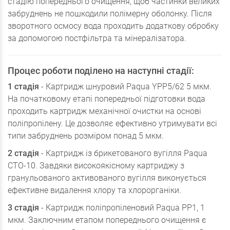
стадію попереднього очищення, щоб частинки великих
забруднень не пошкодили полімерну оболонку. Після
зворотного осмосу вода проходить додаткову обробку
за допомогою постфільтра та мінералізатора.
Процес роботи поділено на наступні стадії:
1 стадія
-
Картридж шнуровий Paqua YPP5/62 5 мкм.
На початковому етапі попередньої підготовки вода
проходить картридж механічної очистки на основі
поліпропілену. Це дозволяє ефективно утримувати всі
типи забруднень розміром понад 5 мкм.
2 стадія
-
Картридж із брикетованого вугілля Paqua
CTO-10
. Завдяки високоякісному картриджу з
гранульованого активованого вугілля виконується
ефективне видалення хлору та хлорорганіки.
3 стадія
-
Картридж поліпропіленовий Paqua PР1, 1
мкм
. Заключним етапом попереднього очищення є