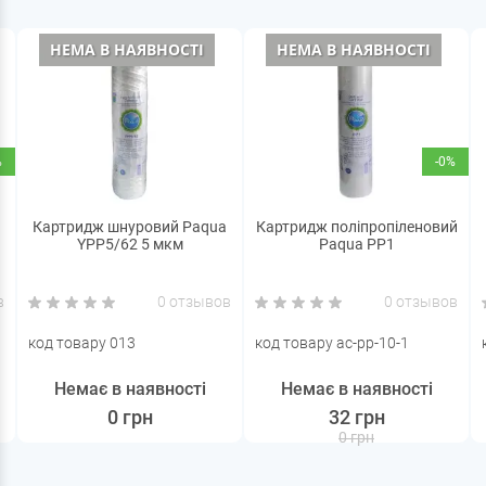
НЕМА В НАЯВНОСТІ
НЕМА В НАЯВНОСТІ
%
-0%
Картридж шнуровий Paqua
Картридж поліпропіленовий
YPP5/62 5 мкм
Paqua PР1
в
0 отзывов
0 отзывов
код товару 013
код товару ac-pp-10-1
Немає в наявності
Немає в наявності
0 грн
32 грн
0 грн