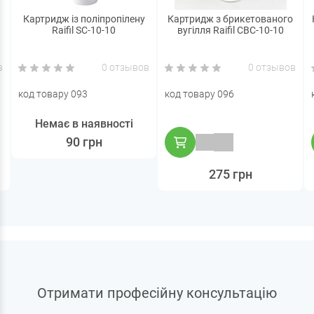
Картридж із поліпропілену
Картридж з брикетованого
Raifil SC-10-10
вугілля Raifil CBC-10-10
в
0 отзывов
0 отзывов
код товару 093
код товару 096
Немає в наявності
90 грн
275 грн
Отримати професійну консультацію