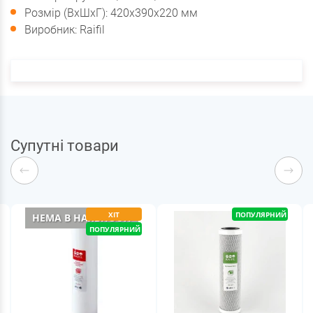
Розмір (ВхШхГ): 420х390х220 мм
Виробник: Raifil
Супутні товари
ХІТ
ПОПУЛЯРНИЙ
НЕМА В НАЯВНОСТІ
ПОПУЛЯРНИЙ