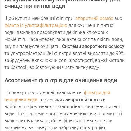
очищення питної води
Щоб купити мембранні фільтри:
зворотний осмос
або
фільтр із ультрафільтрацією
для очищення питної
води, важливо враховувати декілька ключових
моментів. Насамперед, визначте обсяг та якість води,
яку ви плануєте очищати.
Системи зворотного осмосу
та ультрафільтраційні фільтри здатні видаляти до 99%
забруднень, включаючи солі жорсткості, важкі метали
та бактерії, забезпечуючи чисту питну воду.
Асортимент фільтрів для очищення води
На ринку представлені різноманітні
фільтри для
очищення води
, серед яких
зворотній осмос
є
найбільш ефективною технологією очищення питної
води. Такі системи часто встановлюються під миття і
включають кілька щаблів фільтрації, включаючи
механічну, вугільну та мембранну фільтрацію.