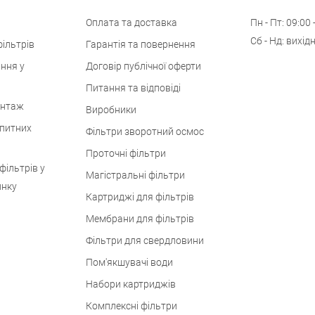
Оплата та доставка
Пн - Пт: 09:00 
Сб - Нд: вихід
ільтрів
Гарантія та повернення
ння у
Договір публічної оферти
Питання та відповіді
онтаж
Виробники
 питних
Фільтри зворотний осмос
Проточні фільтри
фільтрів у
Магістральні фільтри
инку
Картриджі для фільтрів
Мембрани для фільтрів
Фільтри для свердловини
Пом'якшувачі води
Набори картриджів
Комплексні фільтри