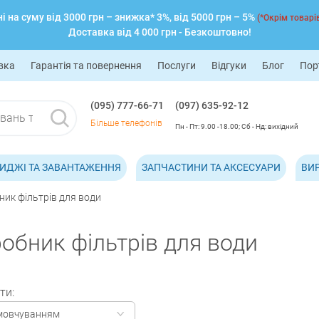
 на суму від 3000 грн – знижка* 3%, від 5000 грн – 5%
(*Окрім товарів
Доставка від 4 000 грн - Безкоштовно!
вка
Гарантія та повернення
Послуги
Відгуки
Блог
Пор
(095) 777-66-71
(097) 635-92-12
Більше телефонів
Пн - Пт: 9.00 -18.00; Сб - Нд: вихідний
ИДЖІ ТА ЗАВАНТАЖЕННЯ
ЗАПЧАСТИНИ ТА АКСЕСУАРИ
ВИ
ик фільтрів для води
бник фільтрів для води
ти:
мовчуванням