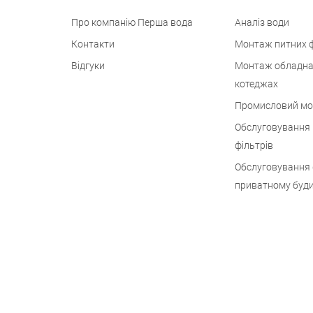
Про компанію Перша вода
Аналіз води
Контакти
Монтаж питних ф
Відгуки
Монтаж обладна
котеджах
Промисловий м
Обслуговування
фільтрів
Обслуговування 
приватному буд