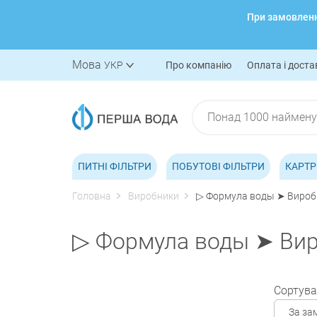
При замовленні
Мова
УКР
Про компанію
Оплата і доста
ПИТНІ ФІЛЬТРИ
ПОБУТОВІ ФІЛЬТРИ
КАРТР
Головна
Виробники
▷ Формула воды ➤ Виробн
▷ Формула воды ➤ Виро
Сортува
За за