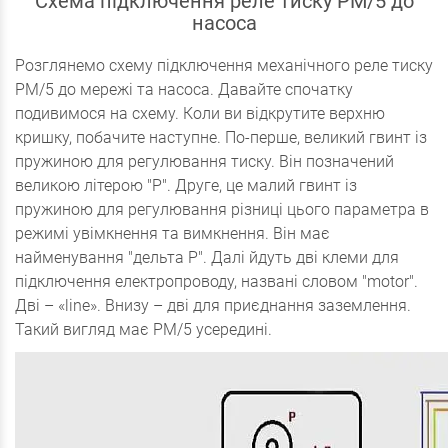
Схема підключення реле тиску PM/5 до
насоса
Розглянемо схему підключення механічного реле тиску
PM/5 до мережі та насоса. Давайте спочатку
подивимося на схему. Коли ви відкрутите верхню
кришку, побачите наступне. По-перше, великий гвинт із
пружиною для регулювання тиску. Він позначений
великою літерою "P". Друге, це малий гвинт із
пружиною для регулювання різниці цього параметра в
режимі увімкнення та вимкнення. Він має
найменування "дельта P". Далі йдуть дві клеми для
підключення електропроводу, названі словом "motor".
Дві – «line». Внизу – дві для приєднання заземлення.
Такий вигляд має PM/5 усередині.