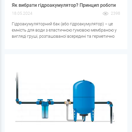
Як вибрати гідроакумулятор? Принцип роботи
18.05.2024
2398
Гідроакумуляторний бак (або гідроакумулятор) – це
ємність для води з еластичною гумовою мембраною у
вигляді груші, розташованої всередині та герметично
з'єднаної з металевим корпусом гідробака фланцем, що
має різьбове з'єднання для підключення до
водопровідної мережі. Простір між металевим
корпусом гідроакумулятора та мембраною заповнено
повітрям, тиск якого становить 1,5-2 бари.