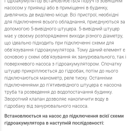
Гідроакумулятор встановлюється поруч із зовнішнім
насосом у приямці або в приміщенні в будинку,
дивлячись де виділено місце. Всі пристрої, необхідні
для підключення всього обладнання, приєднуються за
допомогою 5-вивідного штуцера. 5-вивідний штуцер
має у своєму розпорядженні виходи різного діаметру,
що ідеально підходить при підключенні схеми для
обв'язування гідроакумулятора. Тому даний елемент є
основою у схемі обв'язування як занурювального, так і
поверхневого насоса з гідроакумулятором. Спочатку
штуцер прикріплюється до гідробак, потім до нього
підключаються манометр, реле тиску. Останніми
підключеннями до п'ятививідного штуцера є насосна
труба та розведення до водопостачання будинку.
Зворотний клапан дозволяє накопичити воду в
гідробаку від занурювального насоса.
Встановлюється на насос до підключення всієї схеми
гідроакумулятора в наступній послідовності: