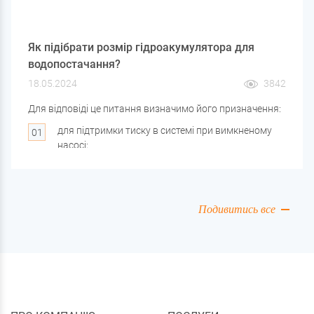
Як підібрати розмір гідроакумулятора для
водопостачання?
18.05.2024
3842
Для відповіді це питання визначимо його призначення:
для підтримки тиску в системі при вимкненому
насосі;
для виключення дуже частого включення
насосів;
для компенсацій пікових значень споживання
води; для певного резерву води.
Подивитись все