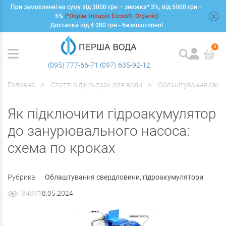
При замовленні на суму від 3000 грн – знижка* 3%, від 5000 грн –
+
5%
(*Окрім товарів Ecosoft, Organic)
Доставка від 4 000 грн - Безкоштовно!
0
(095) 777-66-71
(097) 635-92-12
Головна
Статті о фильтрах для води
Облаштування сверд
Як підключити гідроакумулятор
до занурювального насоса:
схема по кроках
Рубрика:
Облаштування свердловини, гідроакумулятори
8489
18.05.2024