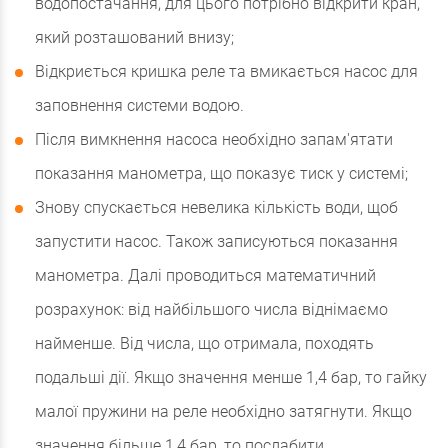
водопостачання, для цього потрібно відкрити кран,
який розташований внизу;
Відкриється кришка реле та вмикається насос для
заповнення системи водою.
Після вимкнення насоса необхідно запам'ятати
показання манометра, що показує тиск у системі;
Знову спускається невелика кількість води, щоб
запустити насос. Також записуються показання
манометра. Далі проводиться математичний
розрахунок: від найбільшого числа віднімаємо
найменше. Від числа, що отримала, походять
подальші дії. Якщо значення менше 1,4 бар, то гайку
малої пружини на реле необхідно затягнути. Якщо
значення більше 1,4 бар, то послабити.