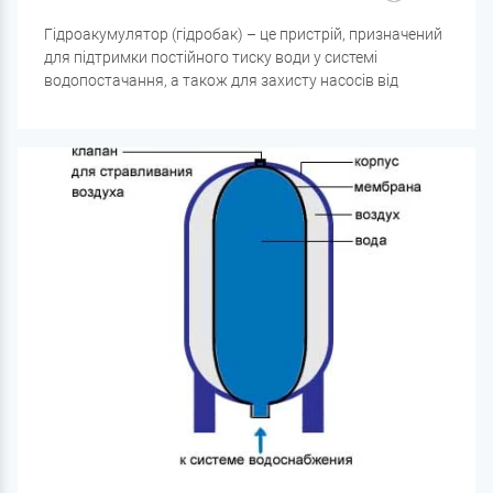
Гідроакумулятор (гідробак) – це пристрій, призначений
для підтримки постійного тиску води у системі
водопостачання, а також для захисту насосів від
частого увімкнення та вимкнення. Гідроакумулятор
складається з металевого або пластикового корпусу,
всередині якого знаходиться мембрана або діафрагма,
що розділяє водяну та повітряну камери.