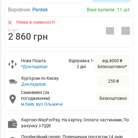
Виробник:
Pentek
Вже купили:
11
шт
Нема в наявності
0 грн
2 860 грн
Нова Пошта
Відправка 1-
від 4000 ₴
*Докладніше
2 дні
Безкоштовно*
Кур'єром по Києву
250 ₴
Докладніше
Самовивіз (за
погодженням)
Безкоштовно
м.Київ, вул.Ольжича
Картою-WayForPay, На картку, Оплата частинами, По
рахунку з ПДВ
Професійний сервіс, Повернення протягом 14 днів,