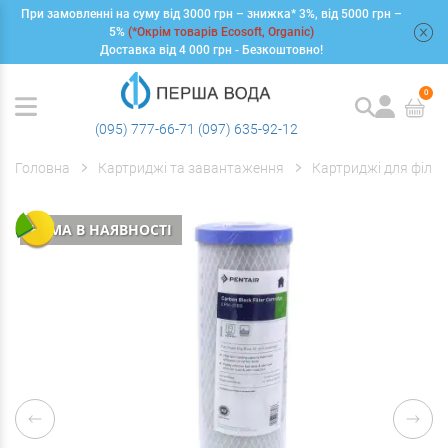
При замовленні на суму від 3000 грн – знижка* 3%, від 5000 грн –
+
5%
(*Окрім товарів Ecosoft, Organic)
Доставка від 4 000 грн - Безкоштовно!
0
(095) 777-66-71
(097) 635-92-12
Головна
Картриджі та завантаження
Картриджі для фільт
НЕМА В НАЯВНОСТІ