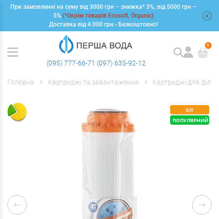
При замовленні на суму від 3000 грн – знижка* 3%, від 5000 грн –
+
5%
(*Окрім товарів Ecosoft, Organic)
Доставка від 4 000 грн - Безкоштовно!
0
(095) 777-66-71
(097) 635-92-12
Головна
Картриджі та завантаження
Картриджі для фільт
ХІТ
ПОПУЛЯРНИЙ