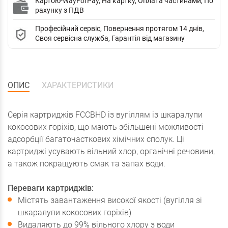
Картою-WayForPay, На картку, Оплата частинами, По
рахунку з ПДВ
Професійний сервіс, Повернення протягом 14 днів,
Своя сервісна служба, Гарантія від магазину
ОПИС
ХАРАКТЕРИСТИКИ
Серія картриджів FCCBHD із вугіллям із шкаралупи
кокосових горіхів, що мають збільшені можливості
адсорбції багаточасткових хімічних сполук. Ці
картриджі усувають вільний хлор, органічні речовини,
а також покращують смак та запах води.
Переваги картриджів:
Містять завантаження високої якості (вугілля зі
шкаралупи кокосових горіхів)
Видаляють до 99% вільного хлору з води