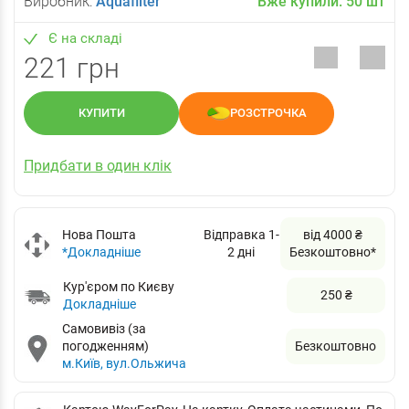
Виробник:
Aquafilter
Вже купили:
50
шт
Є на складі
221 грн
КУПИТИ
РОЗСТРОЧКА
Придбати в один клік
Нова Пошта
Відправка 1-
від 4000 ₴
*Докладніше
2 дні
Безкоштовно*
Кур'єром по Києву
250 ₴
Докладніше
Самовивіз (за
погодженням)
Безкоштовно
м.Київ, вул.Ольжича