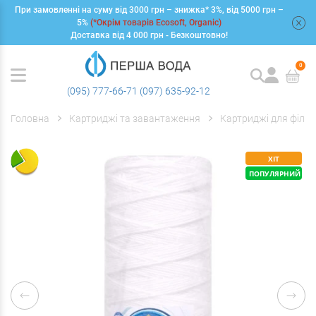
При замовленні на суму від 3000 грн – знижка* 3%, від 5000 грн –
+
5%
(*Окрім товарів Ecosoft, Organic)
Доставка від 4 000 грн - Безкоштовно!
0
(095) 777-66-71
(097) 635-92-12
Головна
Картриджі та завантаження
Картриджі для фільт
ХІТ
ПОПУЛЯРНИЙ