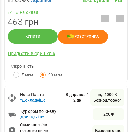
Виробник:
Aquafilter
Вже купили:
19
шт
Є на складі
463 грн
КУПИТИ
РОЗСТРОЧКА
Придбати в один клік
Мікронність
5 мкм
20 мкм
Нова Пошта
Відправка 1-
від 4000 ₴
*Докладніше
2 дні
Безкоштовно*
Кур'єром по Києву
250 ₴
Докладніше
Самовивіз (за
погодженням)
Безкоштовно