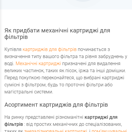
Як придбати механічні картриджі для
фільтрів
Купівля
картриджів для фільтрів
починається з
визначення типу вашого фільтра та рівня забруднень у
воді.
Механічні картриджі
призначені для видалення
великих частинок, таких як пісок, іржа та інші домішки.
Перед покупкою переконайтеся, що вибрані картриджі
сумісні з фільтром, будь то проточні фільтри або
магістральні системи.
Асортимент картриджів для фільтрів
На ринку представлені різноманітні
картриджі для
фільтрів
: від простих механічних до спеціалізованих,
таких як
знезалізнювальні картриджі
, і
пом'якшувальні