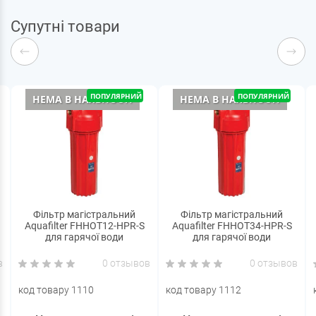
Супутні товари
ПОПУЛЯРНИЙ
ПОПУЛЯРНИЙ
НЕМА В НАЯВНОСТІ
НЕМА В НАЯВНОСТІ
Фільтр магістральний
Фільтр магістральний
Aquafilter FHHOT12-HPR-S
Aquafilter FHHOT34-HPR-S
для гарячої води
для гарячої води
в
0 отзывов
0 отзывов
код товару 1110
код товару 1112