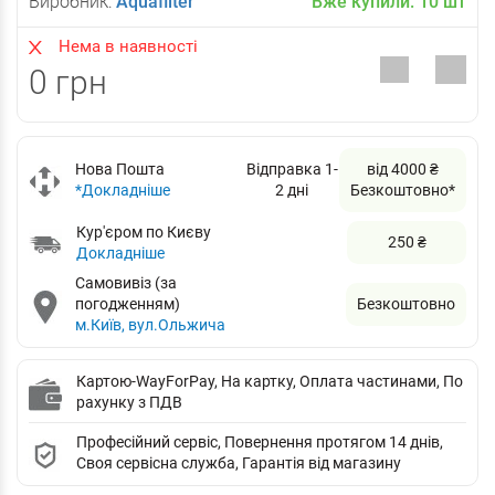
Виробник:
Aquafilter
Вже купили:
10
шт
Нема в наявності
0 грн
Нова Пошта
Відправка 1-
від 4000 ₴
*Докладніше
2 дні
Безкоштовно*
Кур'єром по Києву
250 ₴
Докладніше
Самовивіз (за
погодженням)
Безкоштовно
м.Київ, вул.Ольжича
Картою-WayForPay, На картку, Оплата частинами, По
рахунку з ПДВ
Професійний сервіс, Повернення протягом 14 днів,
Своя сервісна служба, Гарантія від магазину