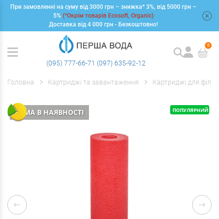
При замовленні на суму від 3000 грн – знижка* 3%, від 5000 грн –
+
5%
(*Окрім товарів Ecosoft, Organic)
Доставка від 4 000 грн - Безкоштовно!
0
(095) 777-66-71
(097) 635-92-12
Головна
Картриджі та завантаження
Картриджі для фільт
ПОПУЛЯРНИЙ
НЕМА В НАЯВНОСТІ