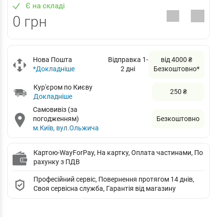
Є на складі
0 грн
Нова Пошта
Відправка 1-
від 4000 ₴
*Докладніше
2 дні
Безкоштовно*
Кур'єром по Києву
250 ₴
Докладніше
Самовивіз (за
погодженням)
Безкоштовно
м.Київ, вул.Ольжича
Картою-WayForPay, На картку, Оплата частинами, По
рахунку з ПДВ
Професійний сервіс, Повернення протягом 14 днів,
Своя сервісна служба, Гарантія від магазину