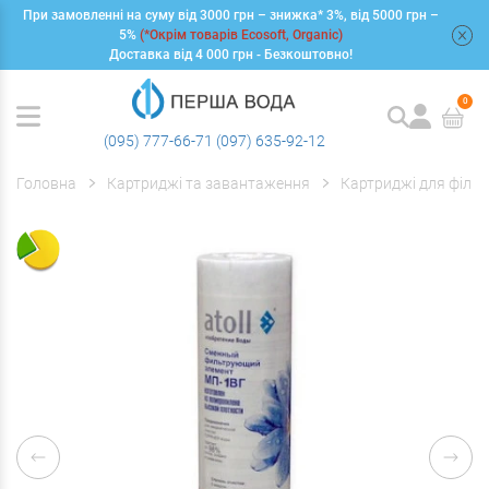
При замовленні на суму від 3000 грн – знижка* 3%, від 5000 грн –
+
5%
(*Окрім товарів Ecosoft, Organic)
Доставка від 4 000 грн - Безкоштовно!
0
(095) 777-66-71
(097) 635-92-12
Головна
Картриджі та завантаження
Картриджі для фільт