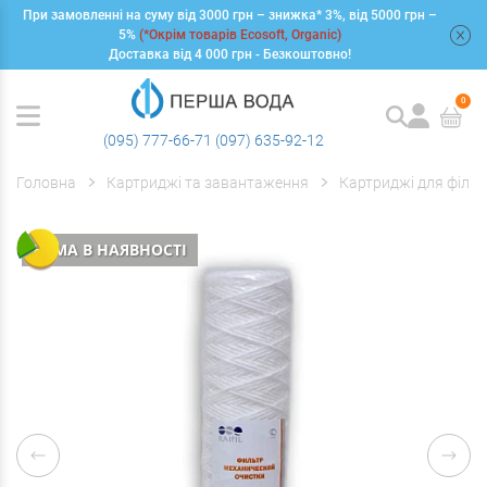
При замовленні на суму від 3000 грн – знижка* 3%, від 5000 грн –
+
5%
(*Окрім товарів Ecosoft, Organic)
Доставка від 4 000 грн - Безкоштовно!
0
(095) 777-66-71
(097) 635-92-12
Головна
Картриджі та завантаження
Картриджі для фільт
НЕМА В НАЯВНОСТІ