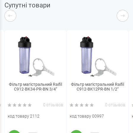
Супутні товари
Фільтр магістральний Raifil
Фільтр магістральний Raifil
С912-BK34-PR-BN 3/4"
C912-BK12PR-BN 1/2"
в
0 отзывов
0 отзывов
код товару 2112
код товару 00997