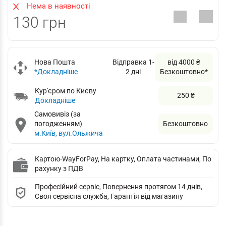
Нема в наявності
130 грн
Нова Пошта
Відправка 1-
від 4000 ₴
*Докладніше
2 дні
Безкоштовно*
Кур'єром по Києву
250 ₴
Докладніше
Самовивіз (за
погодженням)
Безкоштовно
м.Київ, вул.Ольжича
Картою-WayForPay, На картку, Оплата частинами, По
рахунку з ПДВ
Професійний сервіс, Повернення протягом 14 днів,
Своя сервісна служба, Гарантія від магазину