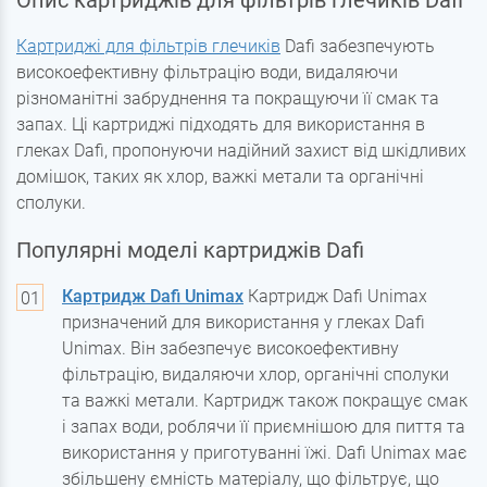
Опис картриджів для фільтрів глечиків Dafi
Картриджі для фільтрів глечиків
Dafi забезпечують
високоефективну фільтрацію води, видаляючи
різноманітні забруднення та покращуючи її смак та
запах. Ці картриджі підходять для використання в
глеках Dafi, пропонуючи надійний захист від шкідливих
домішок, таких як хлор, важкі метали та органічні
сполуки.
Популярні моделі картриджів Dafi
Картридж Dafi Unimax
Картридж Dafi Unimax
призначений для використання у глеках Dafi
Unimax. Він забезпечує високоефективну
фільтрацію, видаляючи хлор, органічні сполуки
та важкі метали. Картридж також покращує смак
і запах води, роблячи її приємнішою для пиття та
використання у приготуванні їжі. Dafi Unimax має
збільшену ємність матеріалу, що фільтрує, що