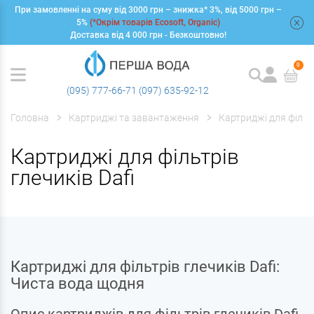
При замовленні на суму від 3000 грн – знижка* 3%, від 5000 грн –
+
5%
(*Окрім товарів Ecosoft, Organic)
Доставка від 4 000 грн - Безкоштовно!
0
(095) 777-66-71
(097) 635-92-12
Головна
Картриджі та завантаження
Картриджі для фільт
Картриджі для фільтрів
глечиків Dafi
Картриджі для фільтрів глечиків Dafi:
Чиста вода щодня