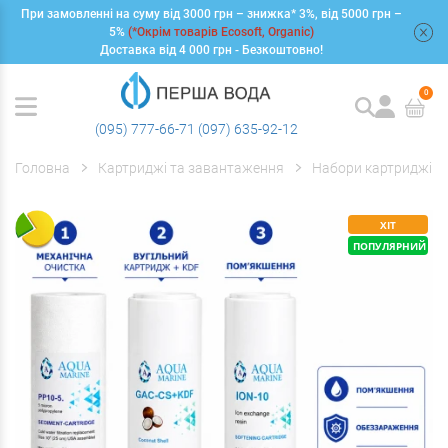
При замовленні на суму від 3000 грн – знижка* 3%, від 5000 грн –
+
5%
(*Окрім товарів Ecosoft, Organic)
Доставка від 4 000 грн - Безкоштовно!
0
(095) 777-66-71
(097) 635-92-12
Головна
Картриджі та завантаження
Набори картриджів
ХІТ
ПОПУЛЯРНИЙ