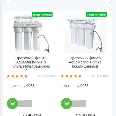
ПОПУЛЯРНИЙ
ПОПУЛЯРНИЙ
Проточний фільтр
Проточний фільтр
AquaMarine 5UF з
AquaMarine TRIO (з
ультрафільтраційною
пом'якшенням)
мембраною та
пом'якшенням
4 отзывов
4 отзывов
код товару 9983
код товару 9985
5 790 грн
4 320 грн