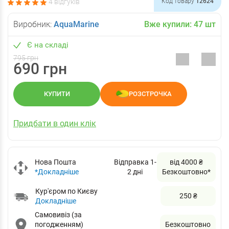
4 відгуків
Код товару
12624
Виробник:
AquaMarine
Вже купили:
47
шт
Є на складі
795 грн
690 грн
КУПИТИ
РОЗСТРОЧКА
Придбати в один клік
Нова Пошта
Відправка 1-
від 4000 ₴
*Докладніше
2 дні
Безкоштовно*
Кур'єром по Києву
250 ₴
Докладніше
Самовивіз (за
погодженням)
Безкоштовно