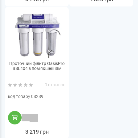
Проточний фільтр OasisPro
BSL404 з пом'якшенням
0 отзывов
код товару 08289
3 219 грн