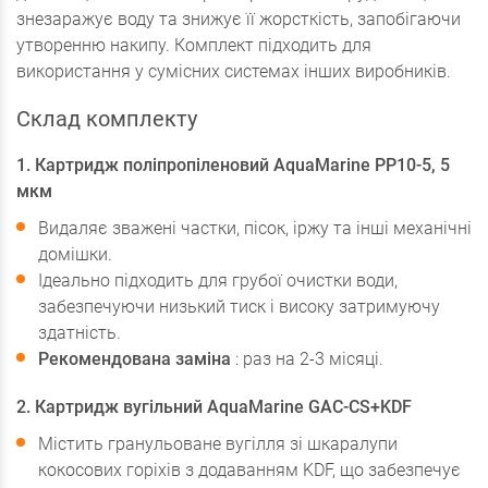
знезаражує воду та знижує її жорсткість, запобігаючи
утворенню накипу. Комплект підходить для
використання у сумісних системах інших виробників.
Склад комплекту
1. Картридж поліпропіленовий AquaMarine PP10-5, 5
мкм
Видаляє зважені частки, пісок, іржу та інші механічні
домішки.
Ідеально підходить для грубої очистки води,
забезпечуючи низький тиск і високу затримуючу
здатність.
Рекомендована заміна
: раз на 2-3 місяці.
2. Картридж вугільний AquaMarine GAC-CS+KDF
Містить гранульоване вугілля зі шкаралупи
кокосових горіхів з додаванням KDF, що забезпечує