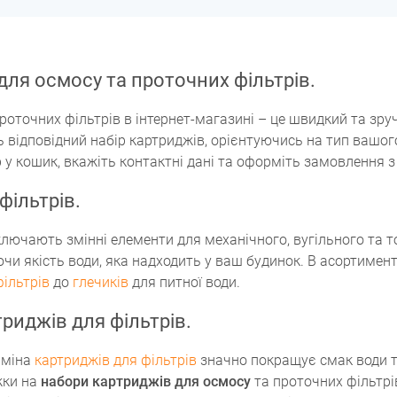
ля осмосу та проточних фільтрів.
роточних фільтрів в інтернет-магазині – це швидкий та зру
ть відповідний набір картриджів, орієнтуючись на тип ваш
 у кошик, вкажіть контактні дані та оформіть замовлення 
фільтрів.
лючають змінні елементи для механічного, вугільного та 
и якість води, яка надходить у ваш будинок. В асортимент
фільтрів
до
глечиків
для питної води.
риджів для фільтрів.
аміна
картриджів для фільтрів
значно покращує смак води та
жки на
набори картриджів для осмосу
та проточних фільтрі