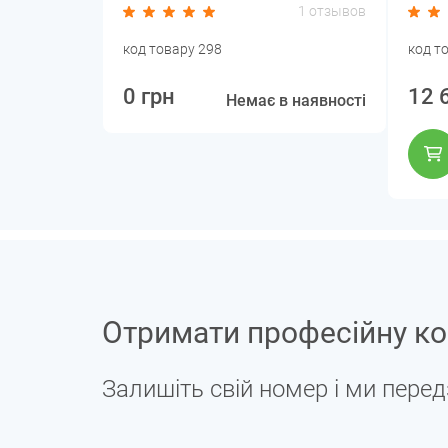
1 отзывов
код товару 298
код т
0 грн
12 
Немає в наявності
Отримати професійну ко
Залишіть свій номер і ми пере