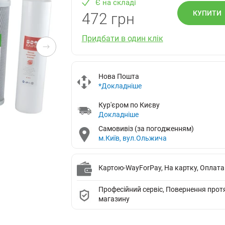
Є на складі
КУПИТИ
472 грн
Придбати в один клік
Нова Пошта
*Докладніше
Кур'єром по Києву
Докладніше
Самовивіз (за погодженням)
м.Київ, вул.Ольжича
Картою-WayForPay, На картку, Оплата
Професійний сервіс, Повернення протяг
магазину