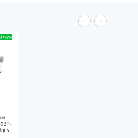
ЛЯРНИЙ
ом
50BP-
ці з