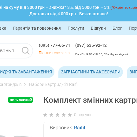
 на суму від 3000 грн – знижка* 3%, від 5000 грн – 5%
(*Окрім товарів
Доставка від 4 000 грн - Безкоштовно!
вка
Гарантія та повернення
Послуги
Відгуки
Блог
Пор
(095) 777-66-71
(097) 635-92-12
Більше телефонів
Пн - Пт: 9.00 -18.00; Сб - Нд: вихідний
ИДЖІ ТА ЗАВАНТАЖЕННЯ
ЗАПЧАСТИНИ ТА АКСЕСУАРИ
ВИ
картриджів
Набори картриджів Raifil
Комплект змінних карт
ПОПУЛЯРНИЙ
0 відгуків
Виробник:
Raifil