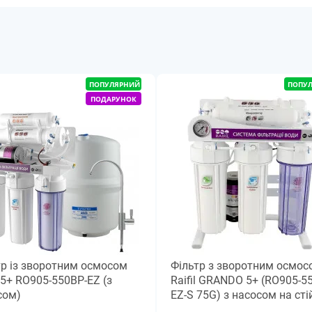
ПОПУЛЯРНИЙ
ПОПУ
ПОДАРУНОК
тр із зворотним осмосом
Фільтр з зворотним осмос
l 5+ RO905-550BP-EZ (з
Raifil GRANDO 5+ (RO905-5
сом)
EZ-S 75G) з насосом на стій
манометром.