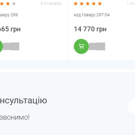
6 отзывов
1 о
овару 299
код товару 297-54
665 грн
14 770 грн
нсультацію
дзвонимо!