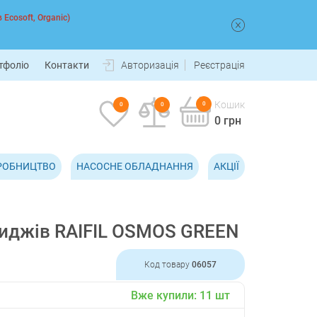
 Ecosoft, Organic)
тфоліо
Контакти
Авторизація
Реєстрація
Кошик
0
0
0
0 грн
РОБНИЦТВО
НАСОСНЕ ОБЛАДНАННЯ
АКЦІЇ
риджів RAIFIL OSMOS GREEN
Код товару
06057
Вже купили:
11
шт