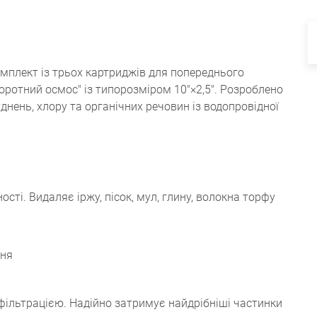
мплект із трьох картриджів для попереднього
оротний осмос" із типорозміром 10"×2,5". Розроблено
нень, хлору та органічних речовин із водопровідної
сті. Видаляє іржу, пісок, мул, глину, волокна торфу
ння
фільтрацією. Надійно затримує найдрібніші частинки