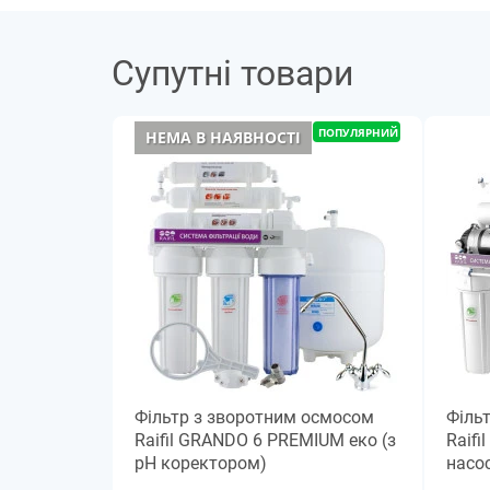
Супутні товари
ПОПУЛЯРНИЙ
НЕМА В НАЯВНОСТІ
Фільтр з зворотним осмосом
Філь
Raifil GRANDO 6 PREMIUM еко (з
Raifi
pH коректором)
насо