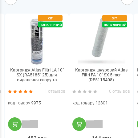
ХІТ
ХІТ
ПОПУЛЯРНИЙ
ПОПУЛЯРНИЙ
Картридж Atlas Filtri LA 10"
Картридж шнуровий Atlas
SX (RA5185125) для
Filtri FA 10" SX 5 mcr
видалення хлору та
(RE5115408)
органіки
в
1 отзывов
0 отзывов
код товару 9975
код товару 12301