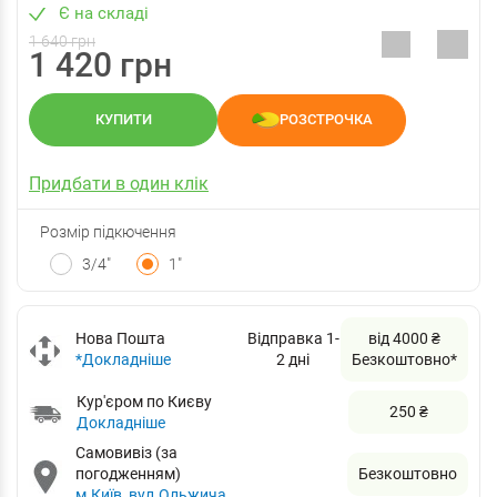
Є на складі
1 640 грн
1 420 грн
КУПИТИ
РОЗСТРОЧКА
Придбати в один клік
Розмір підкючення
3/4"
1"
Нова Пошта
Відправка 1-
від 4000 ₴
*Докладніше
2 дні
Безкоштовно*
Кур'єром по Києву
250 ₴
Докладніше
Самовивіз (за
погодженням)
Безкоштовно
м.Київ, вул.Ольжича