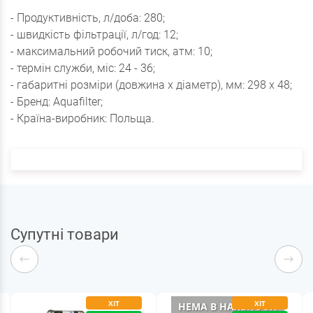
- Продуктивність, л/доба: 280;
- швидкість фільтрації, л/год: 12;
- максимальний робочий тиск, атм: 10;
- термін служби, міс: 24 - 36;
- габаритні розміри (довжина х діаметр), мм: 298 х 48;
- Бренд: Aquafilter;
- Країна-виробник: Польща.
Супутні товари
ХІТ
ХІТ
НЕМА В НАЯВНОСТІ