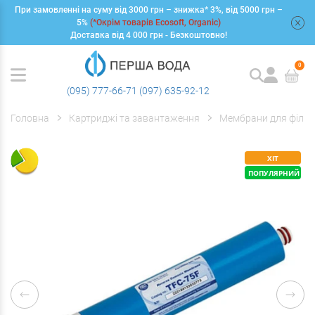
При замовленні на суму від 3000 грн – знижка* 3%, від 5000 грн –
+
5%
(*Окрім товарів Ecosoft, Organic)
Доставка від 4 000 грн - Безкоштовно!
0
(095) 777-66-71
(097) 635-92-12
Головна
Картриджі та завантаження
Мембрани для фільт
ХІТ
ПОПУЛЯРНИЙ