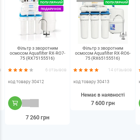
ПОПУЛЯРНИЙ
ПОПУЛЯРНИЙ
ПОДАРУНОК
Фільтр з зворотним
Фільтр з зворотним
осмосом Aquafilter RX-RO7-
осмосом Aquafilter RX-RO6-
75 (RX75155516)
75 (RX65155516)
в
6 отзывов
14 отзывов
код товару 30412
код товару 30413
Немає в наявності
7 600 грн
7 260 грн