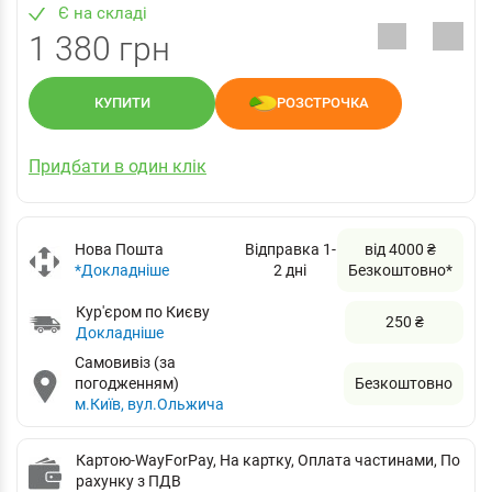
Є на складі
1 380 грн
КУПИТИ
РОЗСТРОЧКА
Придбати в один клік
Нова Пошта
Відправка 1-
від 4000 ₴
*Докладніше
2 дні
Безкоштовно*
Кур'єром по Києву
250 ₴
Докладніше
Самовивіз (за
погодженням)
Безкоштовно
м.Київ, вул.Ольжича
Картою-WayForPay, На картку, Оплата частинами, По
рахунку з ПДВ