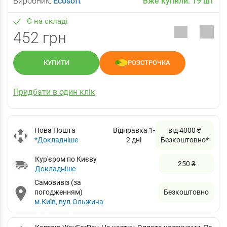
Виробник:
Ecosoft
Вже купили:
19
шт
Є на складі
452 грн
КУПИТИ
РОЗСТРОЧКА
Придбати в один клік
Нова Пошта
Відправка 1-
від 4000 ₴
*Докладніше
2 дні
Безкоштовно*
Кур'єром по Києву
250 ₴
Докладніше
Самовивіз (за
погодженням)
Безкоштовно
м.Київ, вул.Ольжича