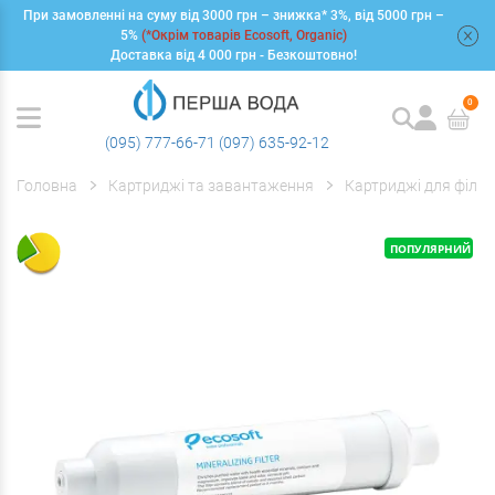
При замовленні на суму від 3000 грн – знижка* 3%, від 5000 грн –
+
5%
(*Окрім товарів Ecosoft, Organic)
Доставка від 4 000 грн - Безкоштовно!
0
(095) 777-66-71
(097) 635-92-12
Головна
Картриджі та завантаження
Картриджі для фільт
ПОПУЛЯРНИЙ