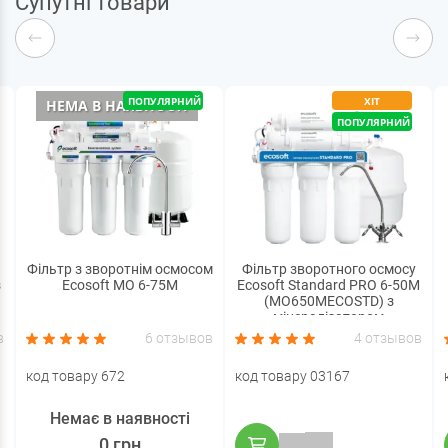
Супутні товари
ПОПУЛЯРНИЙ
ХІТ
НЕМА В НАЯВНОСТІ
ПОПУЛЯРНИЙ
Фільтр з зворотнім осмосом
Фільтр зворотного осмосу
з
Ecosoft MO 6-75M
Ecosoft Standard PRO 6-50M
(MO650MECOSTD) з
мінералізатором
в
6 отзывов
4 отзывов
код товару 672
код товару 03167
Немає в наявності
0 грн