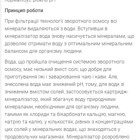
Принцип роботи
При фільтрації технології зворотного осмосу всі
мінерали видаляються з води. Вступивши в
мінералізатор вода знову насичується мінералами, що
дозволяє отримати воду з оптимальним мінеральним
балансом для організму людини.
Вода, що пройшла очищення системою зворотного
осмосу, має низький вміст солі, що добре для
приготування їжі і заварювання чаю і кави. Але,
знесолена вода має знижений рН, тому, для води зі
зниженим вмістом солей, застосовується картридж-
мінералізатор, який збагачує воду природними
мінералами, необхідними для організму людини,
такими як хлориди та бікарбонати кальцію, магнію,
натрію та калію, у кількостях, рівних з концентраціями
цих солей у мінеральних водах, що знаходяться у
продовольчих магазинах. Мінералізатор розроблено