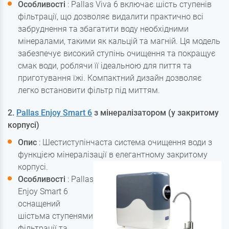
Особливості
: Pallas Viva 6 включає шість ступенів
фільтрації, що дозволяє видалити практично всі
забруднення та збагатити воду необхідними
мінералами, такими як кальцій та магній. Ця модель
забезпечує високий ступінь очищення та покращує
смак води, роблячи її ідеальною для пиття та
приготування їжі. Компактний дизайн дозволяє
легко встановити фільтр під миттям.
2.
Pallas Enjoy Smart 6
з мінералізатором (у закритому
корпусі)
Опис
: Шестиступінчаста система очищення води з
функцією мінералізації в елегантному закритому
корпусі.
Особливості
: Pallas
Enjoy Smart 6
оснащений
шістьма ступенями
фільтрації та