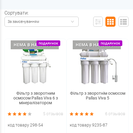
Сортувати:
За замовчуванням
ПОДАРУНОК
ПОДАРУНОК
НЕМА В НАЯВНОСТІ
НЕМА В НАЯВНОСТІ
Фільтр з зворотним
Фільтр з зворотнім осмосом
осмосом Pallas Viva 6 з
Pallas Viva 5
мінералізатором
5 отзывов
6 отзывов
код товару 298-54
код товару 9235-87