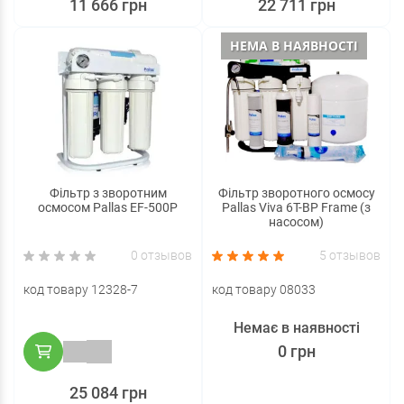
11 666 грн
22 711 грн
НЕМА В НАЯВНОСТІ
Фільтр з зворотним
Фільтр зворотного осмосу
осмосом Pallas ЕF-500P
Pallas Viva 6T-BP Frame (з
насосом)
0 отзывов
5 отзывов
код товару 12328-7
код товару 08033
Немає в наявності
0 грн
25 084 грн