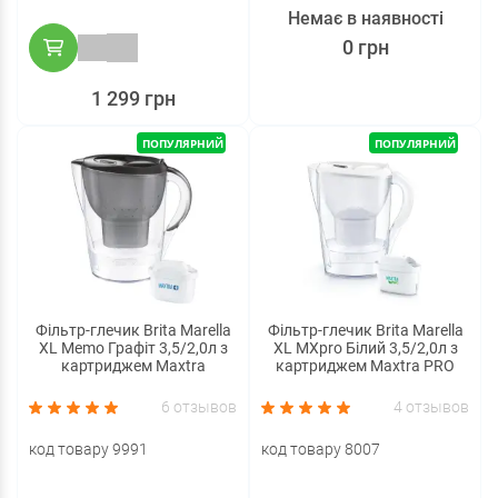
Немає в наявності
0 грн
1 299 грн
ПОПУЛЯРНИЙ
ПОПУЛЯРНИЙ
Фільтр-глечик Brita Marella
Фільтр-глечик Brita Marella
XL Memo Графіт 3,5/2,0л з
XL MXpro Білий 3,5/2,0л з
картриджем Maxtra
картриджем Maxtra PRO
6 отзывов
4 отзывов
код товару 9991
код товару 8007