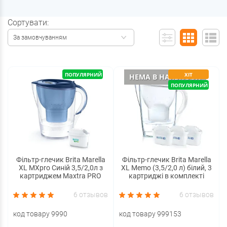
Сортувати:
За замовчуванням
ПОПУЛЯРНИЙ
ХІТ
НЕМА В НАЯВНОСТІ
ПОПУЛЯРНИЙ
Фільтр-глечик Brita Marella
Фільтр-глечик Brita Marella
XL MXpro Синій 3,5/2,0л з
XL Memo (3,5/2,0 л) білий, 3
картриджем Maxtra PRO
картриджі в комплекті
6 отзывов
6 отзывов
код товару 9990
код товару 999153