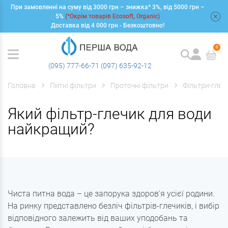
При замовленні на суму від 3000 грн – знижка* 3%, від 5000 грн –
+
5%
(*Окрім товарів Ecosoft, Organic)
Доставка від 4 000 грн - Безкоштовно!
0
(095) 777-66-71
(097) 635-92-12
Головна
Питні фільтри
Проточні фільтри
Фільтри-глеч
Який фільтр-глечик для води
найкращий?
Чиста питна вода – це запорука здоров'я усієї родини.
На ринку представлено безліч фільтрів-глечиків, і вибір
відповідного залежить від ваших уподобань та