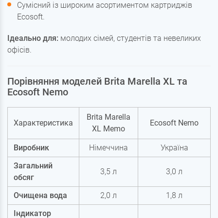
Сумісний із широким асортиментом картриджів
Ecosoft.
Ідеально для:
молодих сімей, студентів та невеликих
офісів.
Порівняння моделей Brita Marella XL та
Ecosoft Nemo
Brita Marella
Характеристика
Ecosoft Nemo
XL Memo
Виробник
Німеччина
Україна
Загальний
3,5 л
3,0 л
обсяг
Очищена вода
2,0 л
1,8 л
Індикатор