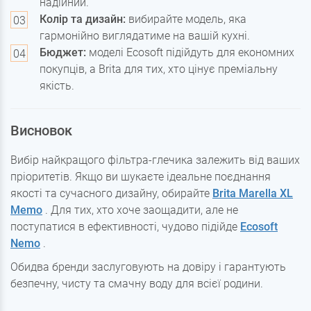
надійний.
Колір та дизайн:
вибирайте модель, яка
гармонійно виглядатиме на вашій кухні.
Бюджет:
моделі Ecosoft підійдуть для економних
покупців, а Brita для тих, хто цінує преміальну
якість.
Висновок
Вибір найкращого фільтра-глечика залежить від ваших
пріоритетів. Якщо ви шукаєте ідеальне поєднання
якості та сучасного дизайну, обирайте
Brita Marella XL
Memo
. Для тих, хто хоче заощадити, але не
поступатися в ефективності, чудово підійде
Ecosoft
Nemo
.
Обидва бренди заслуговують на довіру і гарантують
безпечну, чисту та смачну воду для всієї родини.