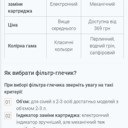
заміни
Електронний
Механічний
картриджа
Вище
Доступна від
Ціна
середнього
369 грн
Перлинний,
Класичні
Колірна гама
водний грін,
кольори
сапфіровий
Як вибрати фільтр-глечик?
При виборі фільтра-глечика зверніть увагу на такі
критерії:
Об'єм:
для сімей з 2-3 осіб достатньо моделей з
об'ємом 2-3 л.
Індикатор заміни картриджа:
електронний
індикатор зручніший, але механічний теж