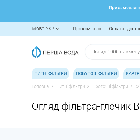
При замовленні
Мова
УКР
Про компанію
Оплата і доста
ПИТНІ ФІЛЬТРИ
ПОБУТОВІ ФІЛЬТРИ
КАРТР
Головна
Питні фільтри
Проточні фільтри
Ф
Огляд фільтра-глечик Br