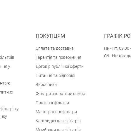
ПОКУПЦЯМ
ГРАФІК Р
Оплата та доставка
Пн - Пт: 09:00 
Сб - Нд: вихід
ільтрів
Гарантія та повернення
ння у
Договір публічної оферти
Питання та відповіді
онтаж
Виробники
 питних
Фільтри зворотний осмос
Проточні фільтри
фільтрів у
Магістральні фільтри
инку
Картриджі для фільтрів
Мембрани для фільтрів