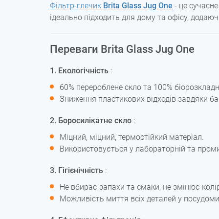
Фільтр-глечик
Brita Glass Jug One
- це сучасне
ідеально підходить для дому та офісу, додаюч
Переваги Brita Glass Jug One
1. Екологічність
:
60% перероблене скло та 100% біорозкладн
Зниження пластикових відходів завдяки б
2. Боросилікатне скло
:
Міцний, міцний, термостійкий матеріал.
Використовується у лабораторній та проми
3. Гігієнічність
:
Не вбирає запахи та смаки, не змінює колі
Можливість миття всіх деталей у посудомий