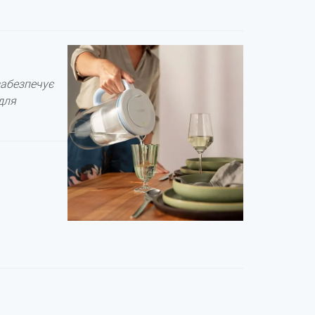
 забезпечує
 для