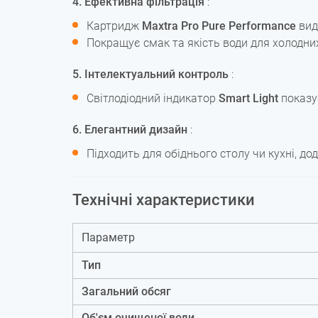
4.
Ефективна фільтрація
:
Картридж
Maxtra Pro Pure Performance
вид
Покращує смак та якість води для холодних
5. Інтелектуальний контроль
:
Світлодіодний індикатор
Smart Light
показує
6. Елегантний дизайн
:
Підходить для обіднього столу чи кухні, д
Технічні характеристики
Параметр
Тип
Загальний обсяг
Об'єм очищеної води