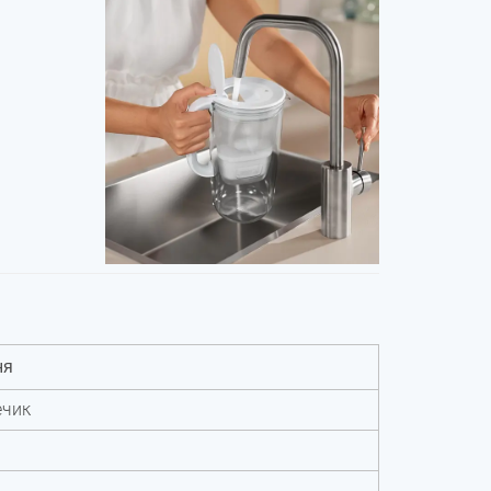
ня
ечик