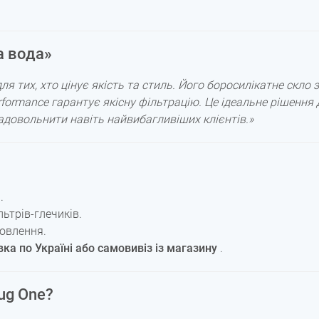
а вода»
для тих, хто цінує якість та стиль. Його боросилікатне скло
erformance гарантує якісну фільтрацію. Це ідеальне рішення
 задовольнити навіть найвибагливіших клієнтів.»
.
льтрів-глечиків.
овлення.
ка по Україні або самовивіз із магазину
.
ug One?