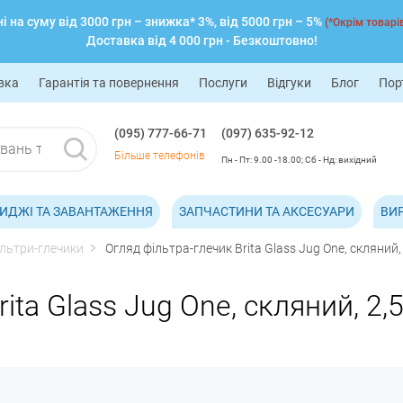
 на суму від 3000 грн – знижка* 3%, від 5000 грн – 5%
(*Окрім товарів
Доставка від 4 000 грн - Безкоштовно!
вка
Гарантія та повернення
Послуги
Відгуки
Блог
Пор
(095) 777-66-71
(097) 635-92-12
Більше телефонів
Пн - Пт: 9.00 -18.00; Сб - Нд: вихідний
ИДЖІ ТА ЗАВАНТАЖЕННЯ
ЗАПЧАСТИНИ ТА АКСЕСУАРИ
ВИ
ільтри-глечики
Огляд фільтра-глечик Brita Glass Jug One, скляний, 
ita Glass Jug One, скляний, 2,5