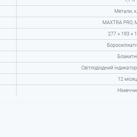
Метали, 
MAXTRA PRO, 
277 × 193 × 
Боросилікатн
Блакитн
Світлодіодний індикатор
12 місяц
Німеччи
.