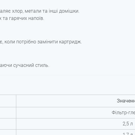
аляє хлор, метали та інші домішки.
 та гарячих напоїв.
, коли потрібно замінити картридж.
одаючи сучасний стиль.
Значен
Фільтр-гл
2,5 л
1,7 л