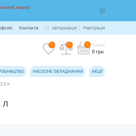
 Ecosoft, Organic)
тфоліо
Контакти
Авторизація
Реєстрація
Кошик
0
0
0
0 грн
РОБНИЦТВО
НАСОСНЕ ОБЛАДНАННЯ
АКЦІЇ
2,5 л
 л