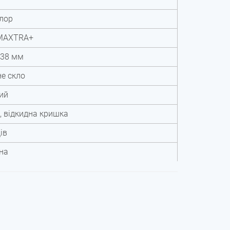
хлор
MAXTRA+
138 мм
е скло
ий
, відкидна кришка
ів
на