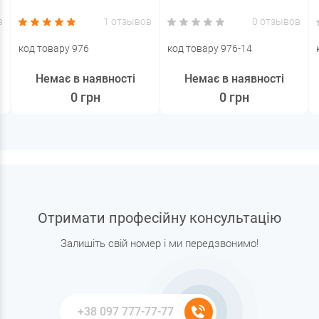
в
1 отзывов
0 отзывов
код товару 976
код товару 976-14
Немає в наявності
Немає в наявності
0 грн
0 грн
Отримати професійну консультацію
Залишіть свій номер і ми передзвонимо!