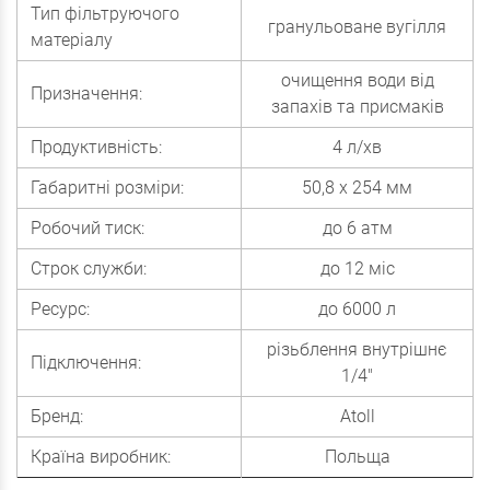
Тип фільтруючого
гранульоване вугілля
матеріалу
очищення води від
Призначення:
запахів та присмаків
Продуктивність:
4 л/хв
Габаритні розміри:
50,8 х 254 мм
Робочий тиск:
до 6 атм
Строк служби:
до 12 міс
Ресурс:
до 6000 л
різьблення внутрішнє
Підключення:
1/4"
Бренд:
Atoll
Країна виробник:
Польща