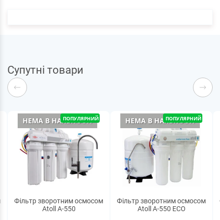
Супутні товари
ПОПУЛЯРНИЙ
ПОПУЛЯРНИЙ
НЕМА В НАЯВНОСТІ
НЕМА В НАЯВНОСТІ
м
Фільтр зворотним осмосом
Фільтр зворотним осмосом
Atoll A-550
Atoll A-550 ECO