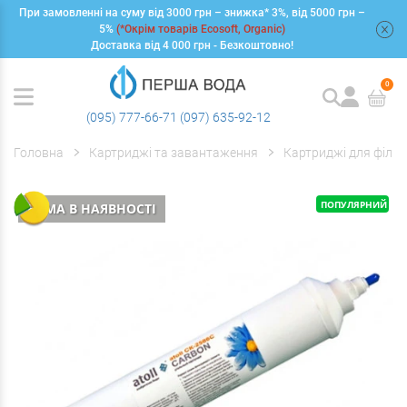
При замовленні на суму від 3000 грн – знижка* 3%, від 5000 грн –
+
5%
(*Окрім товарів Ecosoft, Organic)
Доставка від 4 000 грн - Безкоштовно!
0
(095) 777-66-71
(097) 635-92-12
Головна
Картриджі та завантаження
Картриджі для фільт
ПОПУЛЯРНИЙ
НЕМА В НАЯВНОСТІ