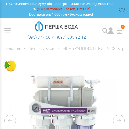
При замовленні на суму від 3000 грн – знижка* 3%, від 5000 грн –
+
5%
(*Окрім товарів Ecosoft, Organic)
Доставка від 4 000 грн - Безкоштовно!
0
(095) 777-66-71
(097) 635-92-12
Головна
Питні фільтри
МЕМБРАННІ ФІЛЬТРИ
Фільтри 