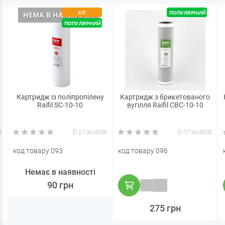
ХІТ
ПОПУЛЯРНИЙ
НЕМА В НАЯВНОСТІ
ПОПУЛЯРНИЙ
Картридж із поліпропілену
Картридж з брикетованого
Raifil SC-10-10
вугілля Raifil CBC-10-10
в
0 отзывов
0 отзывов
код товару 093
код товару 096
Немає в наявності
90 грн
275 грн