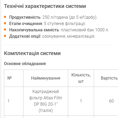
Технічні характеристики системи
Продуктивність
: 250 л/година (до 5 м³/добу).
Етапи очищення
: 5 ступенів фільтрації.
Накопичувальна ємність
: пластиковий бак 1000 л.
Додаткові опції
: озонування, мінералізація.
Комплектація системи
Основне обладнання
Кількість,
№
Найменування
Вартість,
шт
Картриджний
фільтр Atlas Filtri
1
1
60
DP BIG 20-1”
(Італія)