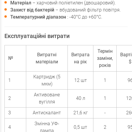
Матеріал
– харчовий поліетилен (двошаровий).
Захист від бактерій
– вбудований фільтр повітря.
Температурний діапазон
: -40°С до +60°С.
Експлуатаційні витрати
Термін
Витратні
Витрата
Варті
№
заміни,
матеріали
на рік
$
років
Картридж (5
1
12 шт
1
9
мкм)
Активоване
2
40 л
1
12
вугілля
3
Антискалант
21,6 кг
-
26
Змінна УФ-
4
0,5 шт
2
9
лампа