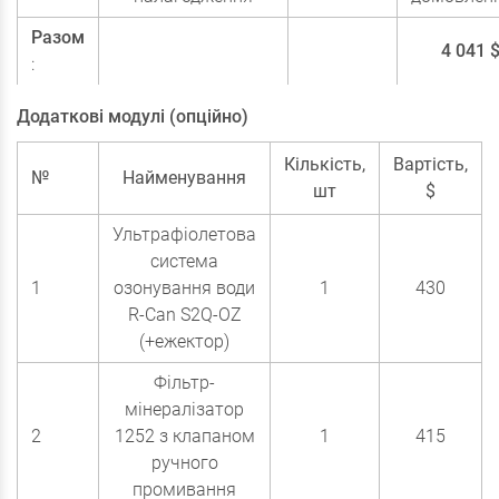
Разом
4 041 
:
Додаткові модулі (опційно)
Кількість,
Вартість,
№
Найменування
шт
$
Ультрафіолетова
система
1
озонування води
1
430
R-Can S2Q-OZ
(+ежектор)
Фільтр-
мінералізатор
2
1252 з клапаном
1
415
ручного
промивання