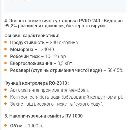
4. З
воротноосмотична
установка PVRO-240 -
Видаляє
99,2% розчинених домішок, бактерії та віруси
.
Основні характеристики:
Продуктивність
– 240 л/година.
Мембрана
– 1×4040.
Робочий тиск
– 10-12 бар.
Енергоспоживання
– 0,5 кВт.
Рекавері (ступінь отримання чистої води)
– 50-65%.
Функції контролера RO-2313
:
Автоматичне промивання мембран.
Контролює якість води (вбудований кондуктометр).
Захист від високого тиску та "сухого ходу".
5. Накопичувальна ємність RV-1000
Об'єм
– 1000 л.