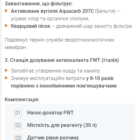
Завантаження, що фільтрує:
Активоване вугілля Aquacarb 207C
(Бельгія) –
усуває хлор та органічні сполуки.
Кварцовий пісок
– дренажний шар захисту фільтра.
Подовжує термін служби зворотноосмотичних
мембран.
3. Станція дозування антискаланта FWT (Італія)
Запобігає утворенню осаду та накипу.
Знижує експлуатаційні витрати
у 8-10 разів
порівняно з іонообмінними пом'якшувачами
.
Комплектація:
Насос-дозатор FWT
.
Місткість для реагенту (30 л)
.
Датчик рівня розчину
.