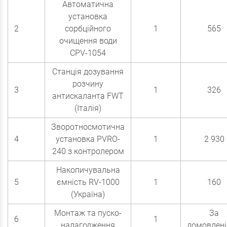
Автоматична
установка
2
сорбційного
1
565
очищення води
CPV-1054
Станція дозування
розчину
3
1
326
антискаланта FWT
(Італія)
Зворотносмотична
4
установка PVRO-
1
2 930
240 з контролером
Накопичувальна
5
ємність RV-1000
1
160
(Україна)
Монтаж та пуско-
За
6
1
налагодження
домовлен