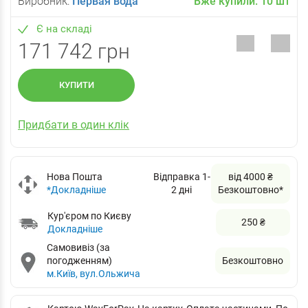
Виробник:
Первая вода
Вже купили:
10
шт
Є на складі
171 742 грн
КУПИТИ
Придбати в один клік
Нова Пошта
Відправка 1-
від 4000 ₴
*Докладніше
2 дні
Безкоштовно*
Кур'єром по Києву
250 ₴
Докладніше
Самовивіз (за
погодженням)
Безкоштовно
м.Київ, вул.Ольжича