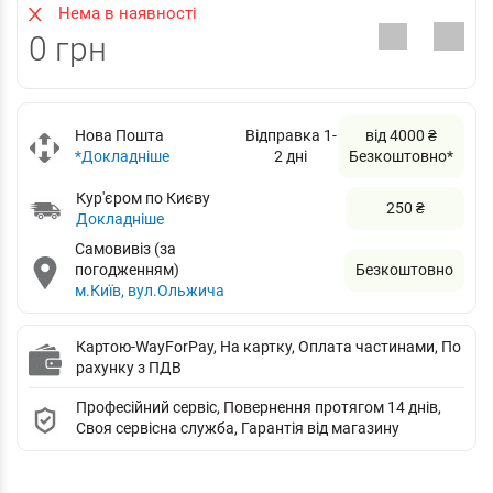
Нема в наявності
0 грн
Нова Пошта
Відправка 1-
від 4000 ₴
*Докладніше
2 дні
Безкоштовно*
Кур'єром по Києву
250 ₴
Докладніше
Самовивіз (за
погодженням)
Безкоштовно
м.Київ, вул.Ольжича
Картою-WayForPay, На картку, Оплата частинами, По
рахунку з ПДВ
Професійний сервіс, Повернення протягом 14 днів,
Своя сервісна служба, Гарантія від магазину