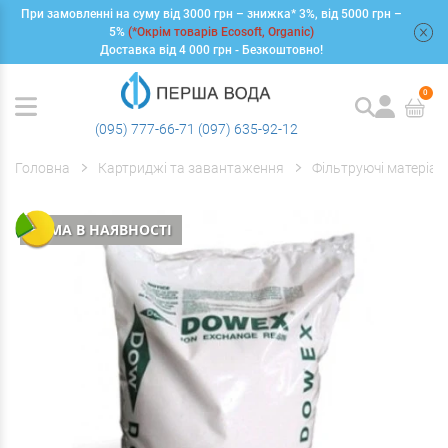
При замовленні на суму від 3000 грн – знижка* 3%, від 5000 грн –
+
5%
(*Окрім товарів Ecosoft, Organic)
Доставка від 4 000 грн - Безкоштовно!
0
(095) 777-66-71
(097) 635-92-12
Головна
Картриджі та завантаження
Фільтруючі матеріал
НЕМА В НАЯВНОСТІ