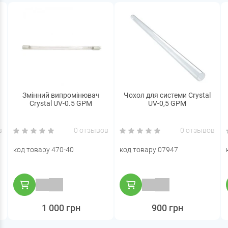
Змінний випромінювач
Чохол для системи Crystal
Crystal UV-0.5 GPM
UV-0,5 GPM
в
0 отзывов
0 отзывов
код товару 470-40
код товару 07947
1 000 грн
900 грн