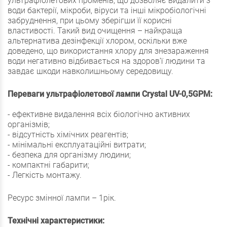
ультрафіолетових променів, що дозволяє видалити з
води бактерії, мікроби, віруси та інші мікробіологічні
забруднення, при цьому зберігши її корисні
властивості.
Такий вид очищення – найкраща
альтернатива дезінфекції хлором, оскільки вже
доведено, що використання хлору для знезараження
води негативно відбивається на здоров'ї людини та
завдає шкоди навколишньому середовищу.
Переваги ультрафіолетової лампи Crystal UV-0,5GPM:
- ефективне видалення всіх біологічно активних
організмів;
- відсутність хімічних реагентів;
- мінімальні експлуатаційні витрати;
- безпека для організму людини;
- компактні габарити;
- Легкість монтажу.
Ресурс змінної лампи – 1рік.
Технічні характеристики: