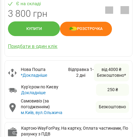
Є на складі
3 800 грн
КУПИТИ
РОЗСТРОЧКА
Придбати в один клік
Нова Пошта
Відправка 1-
від 4000 ₴
*Докладніше
2 дні
Безкоштовно*
Кур'єром по Києву
250 ₴
Докладніше
Самовивіз (за
погодженням)
Безкоштовно
м.Київ, вул.Ольжича
Картою-WayForPay, На картку, Оплата частинами, По
рахунку з ПДВ