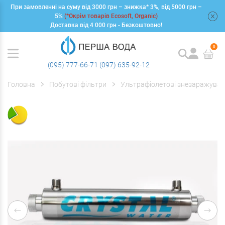
При замовленні на суму від 3000 грн – знижка* 3%, від 5000 грн –
+
5%
(*Окрім товарів Ecosoft, Organic)
Доставка від 4 000 грн - Безкоштовно!
0
(095) 777-66-71
(097) 635-92-12
Головна
Побутові фільтри
Ультрафіолетові знезаражувач