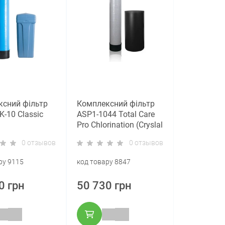
сний фільтр
Комплексний фільтр
K-10 Classic
ASP1-1044 Total Care
Pro Chlorination (Cryslal
Right) з генератором
0 отзывов
0 отзывов
хлору.
ру 9115
код товару 8847
0 грн
50 730 грн