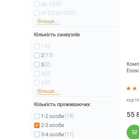
(0)
до 1,0
(0)
от 2,0 до 3,0
більше...
Кількість санвузлів
(0)
1
(13)
2
(2)
Комп
3
Ecos
(0)
4
(0)
5
більше...
код т
Кількість проживаючих
55 
(19)
1-2 особи
2-3 особи
(11)
3-4 особи