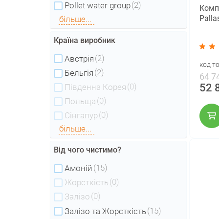
(2)
Pollet water group
Комп
Palla
більше...
Країна виробник
(2)
Австрія
код т
(2)
Бельгія
64 7
52 
(0)
Південна Корея
(0)
Польща
(0)
Сінгапур
більше...
Від чого чистимо?
(15)
Амоній
(0)
Жорсткість
(0)
Залізо
(15)
Залізо та Жорсткість