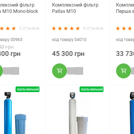
лексний фільтр
Комплексний фільтр
Комплек
s M10 Mono-block
Pallas M10
Перша в
3 отзывов
8 отзывов
овару 00963
код товару 04010
код това
40 грн
800 грн
45 300 грн
33 73
ПОПУЛЯРНИЙ
ПОПУЛЯРНИЙ