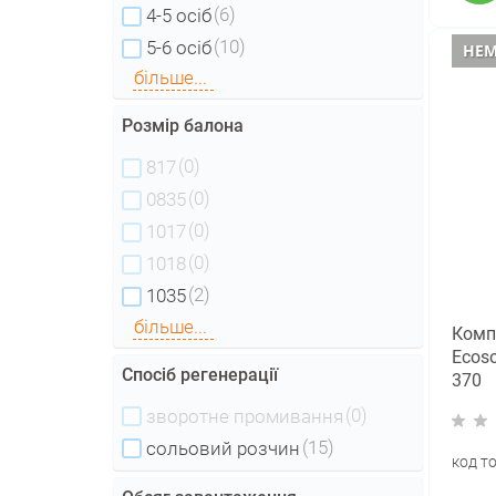
(6)
4-5 осіб
(10)
5-6 осіб
НЕМ
більше...
Розмір балона
(0)
817
(0)
0835
(0)
1017
(0)
1018
(2)
1035
більше...
Комп
Ecoso
Спосіб регенерації
370
(FK1
(0)
зворотне промивання
(15)
сольовий розчин
код т