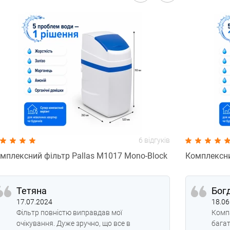
6 відгуків
мплексний фільтр Pallas М1017 Mono-Block
Комплексни
Тетяна
Бог
17.07.2024
18.06
Фільтр повністю виправдав мої
Компа
очікування. Дуже зручно, що все в
багат