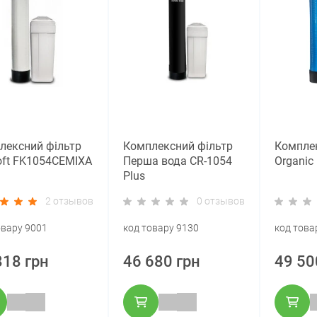
лексний фільтр
Комплексний фільтр
Комплек
oft FK1054CEMIXA
Перша вода CR-1054
Organic 
Plus
2 отзывов
0 отзывов
овару 9001
код товару 9130
код това
818 грн
46 680 грн
49 50