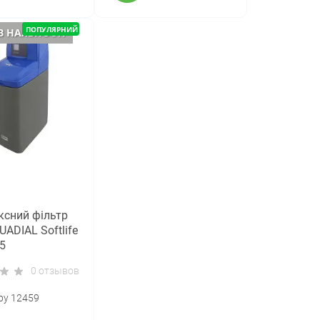
ПОПУЛЯРНИЙ
В НАЯВНОСТІ
сний фільтр
ADIAL Softlife
5
0 отзывов
ру 12459