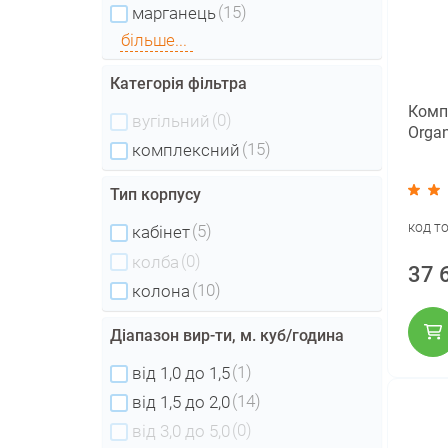
(15)
марганець
більше...
Категорія фільтра
Комп
(0)
вугільний
Organ
(15)
комплексний
Тип корпусу
код т
(5)
кабінет
(0)
колба
37 
(10)
колона
Діапазон вир-ти, м. куб/година
(1)
від 1,0 до 1,5
(14)
від 1,5 до 2,0
(0)
від 3,0 до 5,0