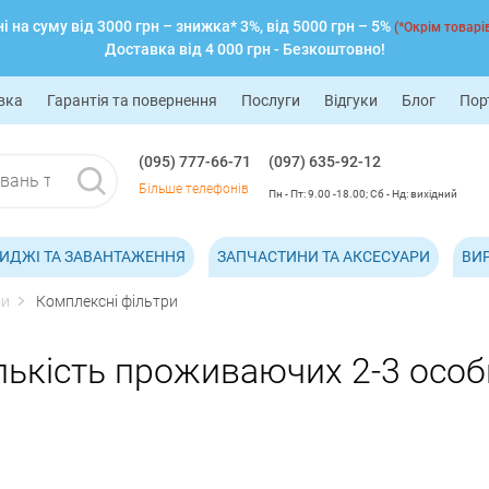
 на суму від 3000 грн – знижка* 3%, від 5000 грн – 5%
(*Окрім товарів
Доставка від 4 000 грн - Безкоштовно!
вка
Гарантія та повернення
Послуги
Відгуки
Блог
Пор
(095) 777-66-71
(097) 635-92-12
Більше телефонів
Пн - Пт: 9.00 -18.00; Сб - Нд: вихідний
ИДЖІ ТА ЗАВАНТАЖЕННЯ
ЗАПЧАСТИНИ ТА АКСЕСУАРИ
ВИ
ми
Комплексні фільтри
лькість проживаючих 2-3 особи