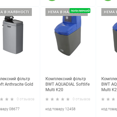
ПОПУЛЯРНИЙ
А В НАЯВНОСТІ
НЕМА В НАЯВНОСТІ
НЕМА 
лексний фільтр
Комплексний фільтр
Комплек
ft Anthracite Gold
BWT AQUADIAL Softlife
BWT AQU
Multi K20
Multi K2
235CABGDVMIXA)
0 отзывов
0 отзывов
овару 08677
код товару 12458
код това