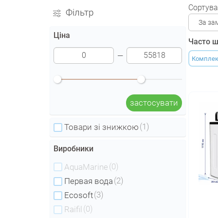
Сортува
Фільтр
За за
Ціна
Часто ш
Комплекс
застосувати
(1)
Товари зі знижкою
Виробники
(0)
AquaMarine
(2)
Первая вода
(3)
Ecosoft
(0)
Raifil