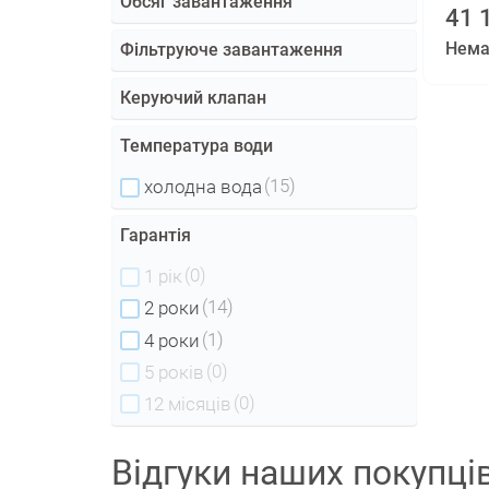
Обсяг завантаження
41 
Нема
Фільтруюче завантаження
Керуючий клапан
Температура води
(15)
холодна вода
Гарантія
(0)
1 рік
(14)
2 роки
(1)
4 роки
(0)
5 років
(0)
12 місяців
Відгуки наших покупці