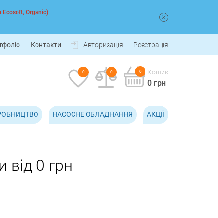
 Ecosoft, Organic)
тфоліо
Контакти
Авторизація
Реєстрація
Кошик
0
0
0
0 грн
РОБНИЦТВО
НАСОСНЕ ОБЛАДНАННЯ
АКЦІЇ
 від 0 грн