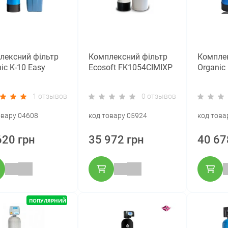
лексний фільтр
Комплексний фільтр
Комплек
ic K-10 Easy
Ecosoft FK1054CIMIXP
Organic 
1 отзывов
0 отзывов
овару 04608
код товару 05924
код това
620 грн
35 972 грн
40 67
ПОПУЛЯРНИЙ