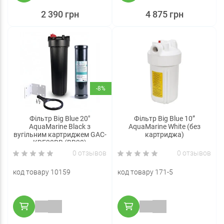
2 390 грн
4 875 грн
-8%
Фільтр Big Blue 20"
Фільтр Big Blue 10”
AquaMarine Black з
AquaMarine White (без
вугільним картриджем GAC-
картриджа)
KDF20BB (BB20)
0 отзывов
0 отзывов
код товару 10159
код товару 171-5