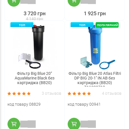
3 720 грн
1 925 грн
4 140 грн
ТОП
ТОП
ПОПУЛЯРНИЙ
Фільтр Big Blue 20"
Фільтр Big Blue 20 Atlas Filtri
AquaMarine Black без
DP BIG 20-1'' IN AB без
картриджа (BB20)
картриджа (BB20)
ZA1800712
3 отзывов
4 отзывов
код товару 08829
код товару 00941