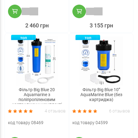
2 460 грн
3 155 грн
ТОП
ТОП
Фільтр Big Blue 20
Фільтр Big Blue 10”
Aquamarine з
AquaMarine Blue (без
поліпропіленовим
картриджа)
картриджем у комплекті
4 отзывов
6 отзывов
код товару 08469
код товару 04599