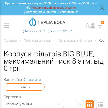
При замовленні на суму від 3000 грн – знижка* 3%, від 5000 грн –
+
5%
(*Окрім товарів Ecosoft, Organic)
Доставка від 4 000 грн - Безкоштовно!
0
(095) 777-66-71
(097) 635-92-12
Головна
Побутові фільтри
Магістральні фільтри
Корпу
Корпуси фільтрів BIG BLUE,
максимальний тиск 8 атм. від
0 грн
Ваш вибір:
Очистити
8 атм.
×
Сортувати:
За замовчуванням