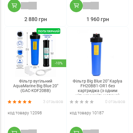
2 880 грн
1 960 грн
ПОПУЛЯРНИЙ
-10%
Фільтр вугільний
Фільтр Big Blue 20" Kaplya
AquaMarine Big Blue 20"
FH20BB1-OR1 без
(GAC-KDF20BB)
картриджа (з одним
кільцем ущільнювача)
3 отзывов
0 отзывов
код товару 12098
код товару 10187