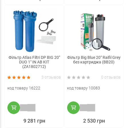
Фільтр Atlas Filtri DP BIG 20"
Фільтр Big Blue 20" Raifil Grey
DUO 1" IN AB KIT
без картриджа (BB20)
(ZA1802712)
3 отзывов
0 отзывов
код товару 16222
код товару 10083
9 281 грн
2 530 грн