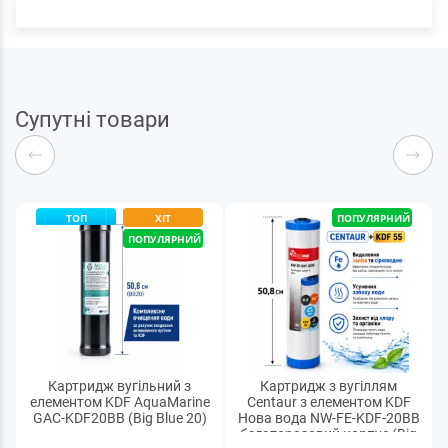
Супутні товари
ТОП
ХІТ
ПОПУЛЯРНИЙ
ПОПУЛЯРНИЙ
Картридж вугільний з
Картридж з вугіллям
елементом KDF AquaMarine
Centaur з елементом KDF
GAC-KDF20BB (Big Blue 20)
Нова вода NW-FE-KDF-20BB
багаторазовий корпус (Big