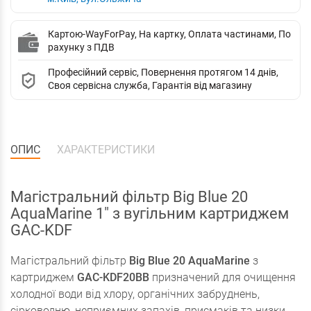
Картою-WayForPay, На картку, Оплата частинами, По
рахунку з ПДВ
Професійний сервіс, Повернення протягом 14 днів,
Своя сервісна служба, Гарантія від магазину
ОПИС
ХАРАКТЕРИСТИКИ
Магістральний фільтр Big Blue 20
AquaMarine 1" з вугільним картриджем
GAC-KDF
Магістральний фільтр
Big Blue 20 AquaMarine
з
картриджем
GAC-KDF20BB
призначений для очищення
холодної води від хлору, органічних забруднень,
сірководню, неприємних запахів, присмаків та низки