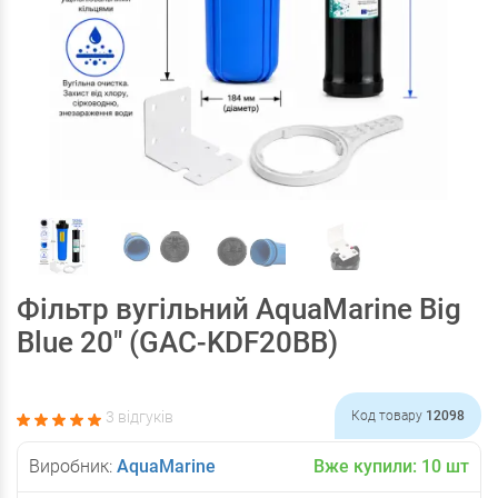
Фільтр вугільний AquaMarine Big
Blue 20" (GAC-KDF20BB)
3 відгуків
Код товару
12098
Виробник:
AquaMarine
Вже купили:
10
шт