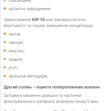
сірководень;
органічні забруднення.
Завантаження
KDF-55
має бактеріостатичні
властивості та сприяє зменшенню концентрації:
заліза;
свинцю;
миш'яку;
кадмію;
ртуті;
залишків пестицидів.
Другий ступінь – пористе поліпропіленове волокно
Затримує механічні домішки та частинки
фільтрувального матеріалу розміром понад 5 мкм.