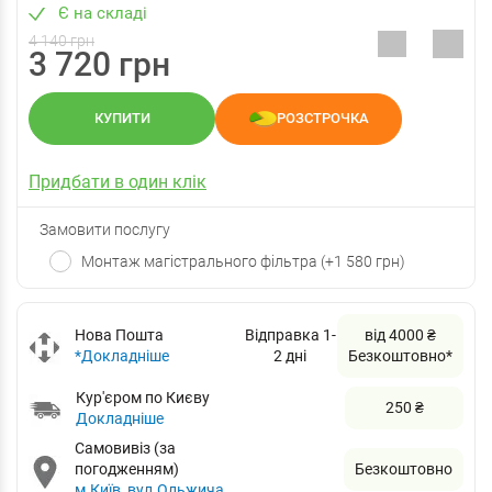
Є на складі
4 140 грн
3 720 грн
КУПИТИ
РОЗСТРОЧКА
Придбати в один клік
Замовити послугу
Монтаж магістрального фільтра (+1 580 грн)
Нова Пошта
Відправка 1-
від 4000 ₴
*Докладніше
2 дні
Безкоштовно*
Кур'єром по Києву
250 ₴
Докладніше
Самовивіз (за
погодженням)
Безкоштовно
м.Київ, вул.Ольжича