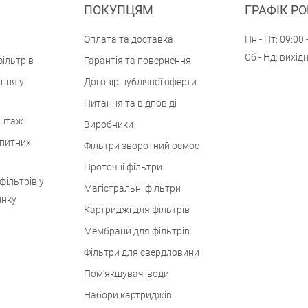
ПОКУПЦЯМ
ГРАФІК Р
Оплата та доставка
Пн - Пт: 09:00 
Сб - Нд: вихід
ільтрів
Гарантія та повернення
ння у
Договір публічної оферти
Питання та відповіді
онтаж
Виробники
 питних
Фільтри зворотний осмос
Проточні фільтри
фільтрів у
Магістральні фільтри
инку
Картриджі для фільтрів
Мембрани для фільтрів
Фільтри для свердловини
Пом'якшувачі води
Набори картриджів