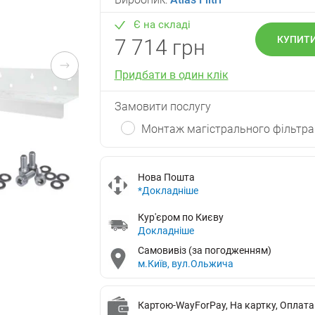
Є на складі
КУПИТ
7 714 грн
Придбати в один клік
Замовити послугу
Монтаж магістрального фільтра 
Нова Пошта
*Докладніше
Кур'єром по Києву
Докладніше
Самовивіз (за погодженням)
м.Київ, вул.Ольжича
Картою-WayForPay, На картку, Оплата