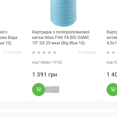
ного
Картридж з поліпропіленової
Карт
Нова Вода
нитки Atlas Filtri FA BIG SANIC
актив
ue 10)
10” SX 25 мкм (Big Blue 10)
4,5х
SA5115511
Blue 
0 отзывов
0 отзывов
код товару 10102
код т
1 391 грн
1 4