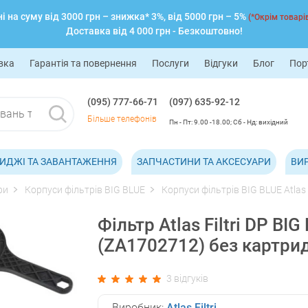
 на суму від 3000 грн – знижка* 3%, від 5000 грн – 5%
(*Окрім товарів
Доставка від 4 000 грн - Безкоштовно!
вка
Гарантія та повернення
Послуги
Відгуки
Блог
Пор
(095) 777-66-71
(097) 635-92-12
Більше телефонів
Пн - Пт: 9.00 -18.00; Сб - Нд: вихідний
ИДЖІ ТА ЗАВАНТАЖЕННЯ
ЗАПЧАСТИНИ ТА АКСЕСУАРИ
ВИ
ри
Корпуси фільтрів BIG BLUE
Корпуси фільтрів BIG BLUE Atlas F
Фільтр Atlas Filtri DP BIG
(ZA1702712) без картри
3 відгуків
Виробник:
Atlas Filtri