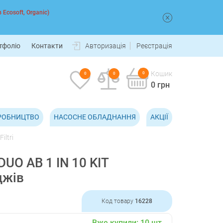
 Ecosoft, Organic)
тфоліо
Контакти
Авторизація
Реєстрація
Кошик
0
0
0
0 грн
РОБНИЦТВО
НАСОСНЕ ОБЛАДНАННЯ
АКЦІЇ
iltri
 DUO AB 1 IN 10 KIT
джів
Код товару
16228
Вже купили:
10
шт