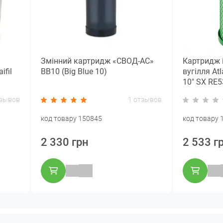
Змінний картридж «СВОД-АС»
Картридж 
ifil
ВВ10 (Big Blue 10)
вугілля Atl
10" SX RE5
тзывов
1 отзывов
код товару 150845
код товару 
2 330 грн
2 533 г