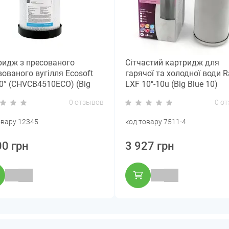
ридж з пресованого
Сітчастий картридж для
ованого вугілля Ecosoft
гарячої та холодної води Ra
10” (CHVCB4510ECO) (Big
LXF 10"-10u (Big Blue 10)
10)
0 отзывов
0 о
овару 12345
код товару 7511-4
00 грн
3 927 грн