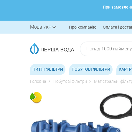
При замовленні
Мова
УКР
Про компанію
Оплата і доста
ПИТНІ ФІЛЬТРИ
ПОБУТОВІ ФІЛЬТРИ
КАРТР
Головна
Побутові фільтри
Магістральні фільт