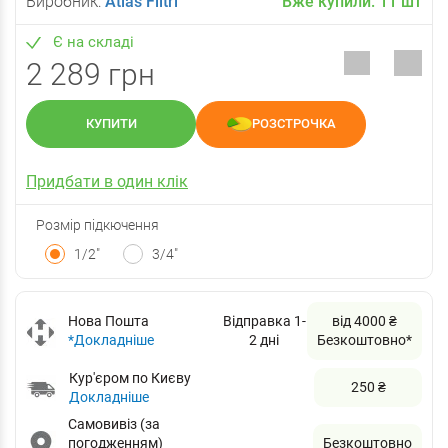
Виробник:
Atlas Filtri
Вже купили:
11
шт
Є на складі
2 289 грн
КУПИТИ
РОЗСТРОЧКА
Придбати в один клік
Розмір підкючення
1/2"
3/4"
Нова Пошта
Відправка 1-
від 4000 ₴
*Докладніше
2 дні
Безкоштовно*
Кур'єром по Києву
250 ₴
Докладніше
Самовивіз (за
погодженням)
Безкоштовно