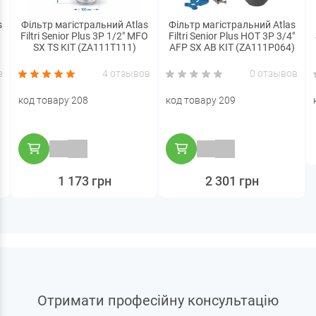
s
Фільтр магістральний Atlas
Фільтр магістральний Atlas
Filtri Senior Plus 3P 1/2" MFO
Filtri Senior Plus HOT 3P 3/4"
SX TS KIT (ZA111T111)
AFP SX AB KIT (ZA111P064)
в
4 отзывов
0 отзывов
код товару 208
код товару 209
1 173 грн
2 301 грн
Отримати професійну консультацію