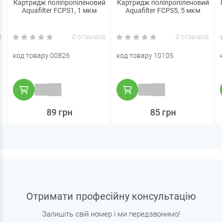
Картридж поліпропіленовий
Картридж поліпропіленовий
Aquafilter FCPS1, 1 мкм
Aquafilter FCPS5, 5 мкм
в
0 отзывов
0 отзывов
код товару 00826
код товару 10105
89 грн
85 грн
Отримати професійну консультацію
Залишіть свій номер і ми передзвонимо!