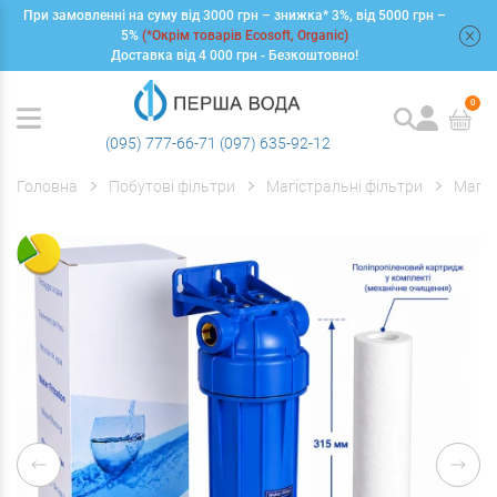
При замовленні на суму від 3000 грн – знижка* 3%, від 5000 грн –
+
5%
(*Окрім товарів Ecosoft, Organic)
Доставка від 4 000 грн - Безкоштовно!
0
(095) 777-66-71
(097) 635-92-12
Головна
Побутові фільтри
Магістральні фільтри
Магіс