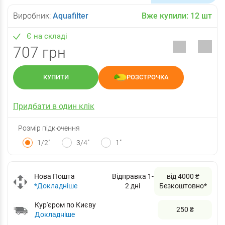
Виробник:
Aquafilter
Вже купили:
12
шт
Є на складі
707 грн
КУПИТИ
РОЗСТРОЧКА
Придбати в один клік
Розмір підкючення
1/2"
3/4"
1"
Нова Пошта
Відправка 1-
від 4000 ₴
*Докладніше
2 дні
Безкоштовно*
Кур'єром по Києву
250 ₴
Докладніше