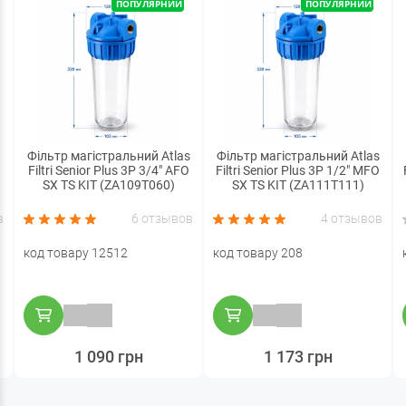
ПОПУЛЯРНИЙ
ПОПУЛЯРНИЙ
Фільтр магістральний Atlas
Фільтр магістральний Atlas
Filtri Senior Plus 3P 3/4" AFO
Filtri Senior Plus 3P 1/2" MFO
SX TS KIT (ZA109T060)
SX TS KIT (ZA111T111)
в
6 отзывов
4 отзывов
код товару 12512
код товару 208
1 090 грн
1 173 грн