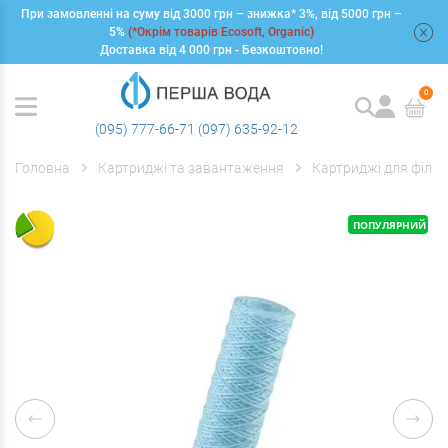
При замовленні на суму від 3000 грн – знижка* 3%, від 5000 грн –
+
5%
(*Окрім товарів Ecosoft, Organic)
Доставка від 4 000 грн - Безкоштовно!
0
(095) 777-66-71
(097) 635-92-12
Головна
Картриджі та завантаження
Картриджі для фільт
ПОПУЛЯРНИЙ