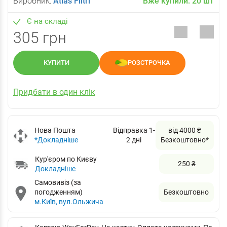
Виробник:
Atlas Filtri
Вже купили:
20
шт
Є на складі
305 грн
КУПИТИ
РОЗСТРОЧКА
Придбати в один клік
Нова Пошта
Відправка 1-
від 4000 ₴
*Докладніше
2 дні
Безкоштовно*
Кур'єром по Києву
250 ₴
Докладніше
Самовивіз (за
погодженням)
Безкоштовно
м.Київ, вул.Ольжича